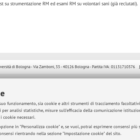
t su strumentazione RM ed esami RM su volontari sani (già reclutati).
sità di Bologna - Via Zamboni, 33 - 40126 Bologna - Partita IVA: 01131710376
ie
 suo funzionamento, sia cookie e altri strumenti di tracciamento facoltativ
 per analisi statistiche, misure sull'efficacia della comunicazione istituzi
i cookie necessari.
pzione in "Personalizza cookie" e, se vuoi, potrai esprimere consensi più sp
 consensi rientrando nella sezione "Impostazione cookie" del sito.