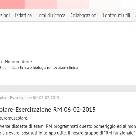
azioni
Didattica
Temi di ricerca
Collaborazioni
Contenuti utili
e e Neuromotorie
 Biochimica clinica e biologia molecolare clinica
colare-Esercitazione RM 06-02-2015
olare-Esercitazione RM 06-02-2015
Neuromuscolare,
iverse disdette di esami RM programmati questo pomeriggio ed al mo
 a trovare sostituti in tempo utile. Il nostro gruppo di “RM funzionale”