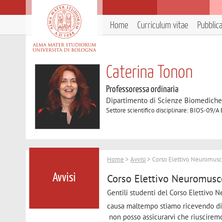
Home
Curriculum vitae
Pubblic
Caterina Tonon
Professoressa ordinaria
Dipartimento di Scienze Biomedich
Settore scientifico disciplinare: BIOS-09/A
Home
>
Avvisi
> Corso Elettivo Neuromus
Corso Elettivo Neuromusc
Avvisi
Gentili studenti del Corso Elettivo 
causa maltempo stiamo ricevendo d
non posso assicurarvi che riusciremo