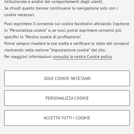
istituzionale e analisi dei comportamenti degli utenti.
Accedi tramite
login
per gestire tutti i contenuti del sito.
Se chiudi questo banner continuerai la navigazione solo con i
cookie necessari.
Puoi esprimere il consenso sui cookie facoltativi attivando l'opzione
© 2026 - ALMA MATER STUDIORUM - Università di Bologna - Via
in "Personalizza cookie" e, se vuoi, potrai esprimere consensi più
Zamboni, 33 - 40126 Bologna - Partita IVA: 01131710376
specifici in "Mostra cookie di profilazione".
Privacy
|
Note legali
|
Impostazioni Cookie
Potrai sempre rivedere le tue scelte e verificare lo stato dei consensi
rientrando nella sezione "Impostazione cookie" del sito.
Per maggiori informazioni
consulta la nostra Cookie policy
.
COOKIE DI PROFILAZIONE - FACOLTATIVI
SOLO COOKIE NECESSARI
Si tratta di cookie utilizzati per analizzare le caratteristiche della navigazione
degli utenti, creare profili in base al loro comportamento sul sito, per analisi
di marketing.
PERSONALIZZA COOKIE
Mostra cookie di profilazione
Google/Youtube Video
COOKIE TECNICI - NECESSARI
ACCETTA TUTTI I COOKIE
Facebook
Si tratta di cookie tecnici utilizzati, a titolo esemplificativo, per il corretto
Vimeo
funzionamento del sito, salvare le preferenze di navigazione, per il