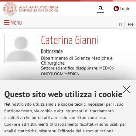
Login
Menu
IT
EN
Caterina Gianni
Dottoranda
Dipartimento di Scienze Mediche e
Chirurgiche
Settore scientifico disciplinare: MED/06
ONCOLOGIA MEDICA
Questo sito web utilizza i cookie
Avvisi
Nel nostro sito utilizziamo sia cookie tecnici necessari per il suo
Al momento non sono presenti avvisi.
funzionamento, sia cookie e altri strumenti di tracciamento
facoltativi che potrai attivare solo con il tuo consenso.
Cookie e altri strumenti di tracciamento facoltativi sono usati per
analisi statistiche, misure sull'efficacia della comunicazione
Area riservata