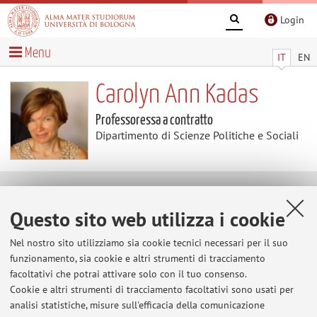
Login
Menu
IT
EN
Carolyn Ann Kadas
Professoressa a contratto
Dipartimento di Scienze Politiche e Sociali
Avvisi
Questo sito web utilizza i cookie
Al momento non sono presenti avvisi.
Nel nostro sito utilizziamo sia cookie tecnici necessari per il suo
funzionamento, sia cookie e altri strumenti di tracciamento
facoltativi che potrai attivare solo con il tuo consenso.
Cookie e altri strumenti di tracciamento facoltativi sono usati per
Area riservata
analisi statistiche, misure sull'efficacia della comunicazione
Accedi tramite
login
per gestire tutti i contenuti del sito.