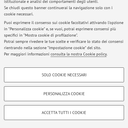
istituzionale e analisi dei comportamenti degli utenti.
Se chiudi questo banner continuerai la navigazione solo con i
cookie necessari.
© 2026 - ALMA MATER STUDIORUM - Università di Bologna - Via
Puoi esprimere il consenso sui cookie facoltativi attivando l'opzione
Zamboni, 33 - 40126 Bologna - Partita IVA: 01131710376
in "Personalizza cookie" e, se vuoi, potrai esprimere consensi più
Privacy
|
Note legali
|
Impostazioni Cookie
specifici in "Mostra cookie di profilazione".
Potrai sempre rivedere le tue scelte e verificare lo stato dei consensi
rientrando nella sezione "Impostazione cookie" del sito.
Per maggiori informazioni
consulta la nostra Cookie policy
.
COOKIE DI PROFILAZIONE - FACOLTATIVI
SOLO COOKIE NECESSARI
Si tratta di cookie utilizzati per analizzare le caratteristiche della navigazione
degli utenti, creare profili in base al loro comportamento sul sito, per analisi
di marketing.
PERSONALIZZA COOKIE
Mostra cookie di profilazione
Google/Youtube Video
COOKIE TECNICI - NECESSARI
ACCETTA TUTTI I COOKIE
Facebook
Si tratta di cookie tecnici utilizzati, a titolo esemplificativo, per il corretto
Vimeo
funzionamento del sito, salvare le preferenze di navigazione, per il