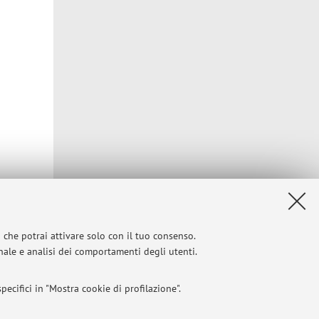
Privacy
|
Note legali
|
Impostazioni Cookie
i che potrai attivare solo con il tuo consenso.
onale e analisi dei comportamenti degli utenti.
ecifici in "Mostra cookie di profilazione".