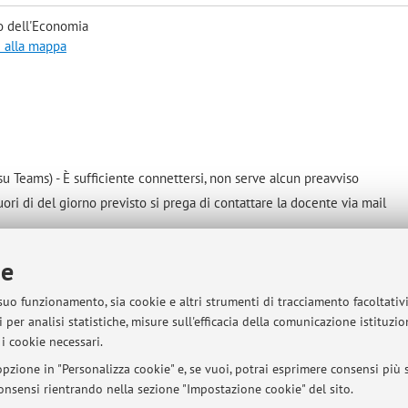
o dell'Economia
i alla mappa
su Teams) - È sufficiente connettersi, non serve alcun preavviso
ori di del giorno previsto si prega di contattare la docente via mail
ie
sità di Bologna - Via Zamboni, 33 - 40126 Bologna - Partita IVA: 01131710376
 suo funzionamento, sia cookie e altri strumenti di tracciamento facoltativ
 per analisi statistiche, misure sull'efficacia della comunicazione istituzi
i cookie necessari.
pzione in "Personalizza cookie" e, se vuoi, potrai esprimere consensi più sp
 consensi rientrando nella sezione "Impostazione cookie" del sito.