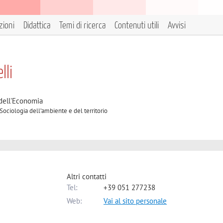
zioni
Didattica
Temi di ricerca
Contenuti utili
Avvisi
lli
2
 dell'Economia
Sociologia dell’ambiente e del territorio
Altri contatti
Tel:
+39 051 277238
Web:
Vai al sito personale