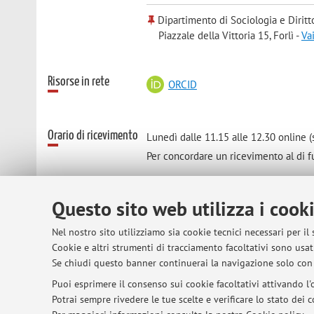
Dipartimento di Sociologia e Diritt
Piazzale della Vittoria 15, Forlì -
Va
Risorse in rete
ORCID
Orario di ricevimento
Lunedì dalle 11.15 alle 12.30 online (
Per concordare un ricevimento al di fu
Questo sito web utilizza i cook
© 2026 - ALMA MATER STUDIORUM - Univer
Nel nostro sito utilizziamo sia cookie tecnici necessari per il
Cookie e altri strumenti di tracciamento facoltativi sono usati
Se chiudi questo banner continuerai la navigazione solo con 
Puoi esprimere il consenso sui cookie facoltativi attivando l'o
Potrai sempre rivedere le tue scelte e verificare lo stato dei