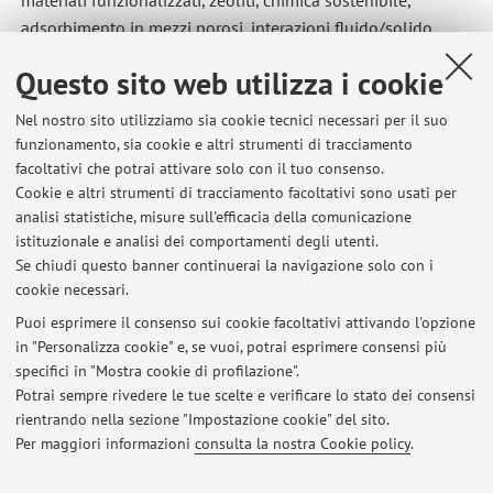
adsorbimento in mezzi porosi, interazioni fluido/solido,
membrane, trasporto e diffusione in fluidi e mezzi porosi,
Questo sito web utilizza i cookie
diffusione e adsorbimento in catalisi, dinamica molecolare,
soft matter, liquidi ionici, green solvents, chimica fine,
Nel nostro sito utilizziamo sia cookie tecnici necessari per il suo
prodotti petrolchimici, spettroscopia di risonanza magnetica
funzionamento, sia cookie e altri strumenti di tracciamento
nucleare (NMR), diffusometria NMR a gradiente di campo
facoltativi che potrai attivare solo con il tuo consenso.
pulsato (PFG) e rilassometria NMR, spettroscopia Terahertz
Cookie e altri strumenti di tracciamento facoltativi sono usati per
analisi statistiche, misure sull'efficacia della comunicazione
(THz), spettroscopia a infrarossi (IR), spettroscopia Raman,
istituzionale e analisi dei comportamenti degli utenti.
analisi termica (TGA, TPD, TPO, TPR), spettrometria di massa,
Se chiudi questo banner continuerai la navigazione solo con i
gascromatografia.
cookie necessari.
Puoi esprimere il consenso sui cookie facoltativi attivando l'opzione
in "Personalizza cookie" e, se vuoi, potrai esprimere consensi più
Ultimi avvisi
specifici in "Mostra cookie di profilazione".
Potrai sempre rivedere le tue scelte e verificare lo stato dei consensi
Al momento non sono presenti avvisi.
rientrando nella sezione "Impostazione cookie" del sito.
Per maggiori informazioni
consulta la nostra Cookie policy
.