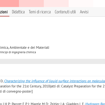
azioni
Didattica
Temi di ricerca
Contenuti utili
Avvisi
himica, Ambientale e dei Materiali
Principi di ingegneria chimica
 D
,
Characterizing the influence of liquid-surface interactions on molecula
eparation for the 21st Century, 2010(atti di: Catalyst Preparation for the 2
ti di convegno-poster]
s J H P; Parrott E P J; Mantle M D; Zeitler J A; Gladden L F
,
Hydrogen Bo