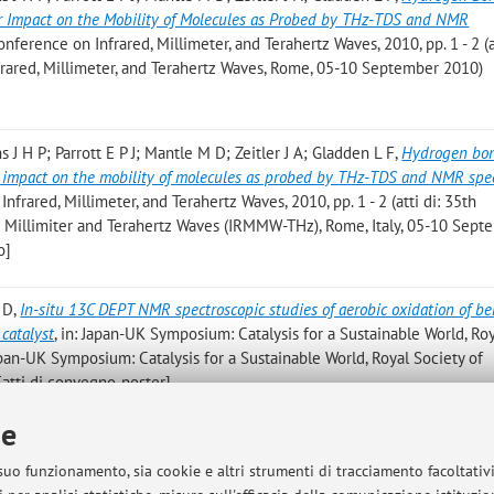
ir Impact on the Mobility of Molecules as Probed by THz-TDS and NMR
Conference on Infrared, Millimeter, and Terahertz Waves, 2010, pp. 1 - 2 (at
frared, Millimeter, and Terahertz Waves, Rome, 05-10 September 2010)
s J H P; Parrott E P J; Mantle M D; Zeitler J A; Gladden L F
,
Hydrogen bo
r impact on the mobility of molecules as probed by THz-TDS and NMR spe
nfrared, Millimeter, and Terahertz Waves, 2010, pp. 1 - 2 (atti di: 35th
d Millimiter and Terahertz Waves (IRMMW-THz), Rome, Italy, 05-10 Sept
o]
 D
,
In-situ 13C DEPT NMR spectroscopic studies of aerobic oxidation of be
catalyst
, in: Japan-UK Symposium: Catalysis for a Sustainable World, Ro
Japan-UK Symposium: Catalysis for a Sustainable World, Royal Society of
[atti di convegno-poster]
ie
 F; Hardacre C
,
Structure and dynamics of 1-ethyl-3-methylimidazolium 
ffraction
, in: Electrochemical Society Meeting Proceedings, 2010, pp. 1 -
 suo funzionamento, sia cookie e altri strumenti di tracciamento facoltativ
eting, Las Vegas, Nevada, USA, October 10-15, 2010) [Contributo in Atti