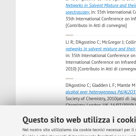
Networks in Solvent Mixture and the
spectroscopy
, in: 35th International 
35th International Conference on In
[Contributo in Atti di convegno]
Li R; D'Agostino C; McGregor J; Collin
networks in solvent mixture and thei
in: 35th International Conference on I
International Conference on Infrare
2010) [Contributo in Atti di convegn
D'Agostino C; Gladden L F; Mantle M
alcohol over heterogeneous Pd/Al2O3 
Society of Chemistry, 2010(atti di: 
Chemistry, London, UK, 16/07/2010) 
Questo sito web utilizza i cook
Bowron D T; D'Agostino C; Gladden L
via molecular dynamics and neutron di
Nel nostro sito utilizziamo sia cookie tecnici necessari per il
di: 218th Electrochemical Society Me