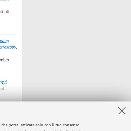
ti di:
nding
ctroscopy
,
ember
nzyl
yal
acetate
 10 (atti
i che potrai attivare solo con il tuo consenso.
 di