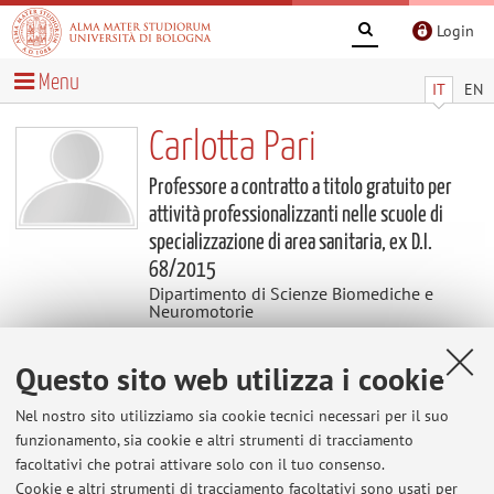
Login
Menu
IT
EN
Carlotta Pari
Professore a contratto a titolo gratuito per
attività professionalizzanti nelle scuole di
specializzazione di area sanitaria, ex D.I.
68/2015
Dipartimento di Scienze Biomediche e
Neuromotorie
Questo sito web utilizza i cookie
Contatti
Nel nostro sito utilizziamo sia cookie tecnici necessari per il suo
E-mail:
carlotta.pari2@unibo.it
funzionamento, sia cookie e altri strumenti di tracciamento
facoltativi che potrai attivare solo con il tuo consenso.
Cookie e altri strumenti di tracciamento facoltativi sono usati per