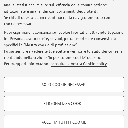
analisi statistiche, misure sull'efficacia della comunicazione
Dipartimento di Scienze Biomediche e Neuromotorie
istituzionale e analisi dei comportamenti degli utenti.
Via Massarenti 9, Bologna -
Vai alla mappa
Se chiudi questo banner continuerai la navigazione solo con i
cookie necessari.
Puoi esprimere il consenso sui cookie facoltativi attivando l'opzione
in "Personalizza cookie" e, se vuoi, potrai esprimere consensi più
Ultimi avvisi
specifici in "Mostra cookie di profilazione".
Potrai sempre rivedere le tue scelte e verificare lo stato dei consensi
Al momento non sono presenti avvisi.
rientrando nella sezione "Impostazione cookie" del sito.
Per maggiori informazioni
consulta la nostra Cookie policy
.
COOKIE DI PROFILAZIONE - FACOLTATIVI
SOLO COOKIE NECESSARI
Si tratta di cookie utilizzati per analizzare le caratteristiche della navigazione
Area riservata
degli utenti, creare profili in base al loro comportamento sul sito, per analisi
Accedi tramite
login
per gestire tutti i contenuti del sito.
di marketing.
PERSONALIZZA COOKIE
Mostra cookie di profilazione
© 2026 - ALMA MATER STUDIORUM - Università di Bologna - Via
Google/Youtube Video
COOKIE TECNICI - NECESSARI
ACCETTA TUTTI I COOKIE
Zamboni, 33 - 40126 Bologna - Partita IVA: 01131710376
Facebook