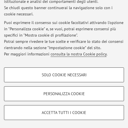
istituzionale e analisi dei comportamenti degli utenti.
Ultimi avvisi
Se chiudi questo banner continuerai la navigazione solo con i
cookie necessari.
Al momento non sono presenti avvisi.
Puoi esprimere il consenso sui cookie facoltativi attivando l'opzione
in "Personalizza cookie" e, se vuoi, potrai esprimere consensi più
specifici in "Mostra cookie di profilazione".
Potrai sempre rivedere le tue scelte e verificare lo stato dei consensi
rientrando nella sezione "Impostazione cookie" del sito.
Area riservata
Per maggiori informazioni
consulta la nostra Cookie policy
.
Accedi tramite
login
per gestire tutti i contenuti del sito.
COOKIE DI PROFILAZIONE - FACOLTATIVI
SOLO COOKIE NECESSARI
Si tratta di cookie utilizzati per analizzare le caratteristiche della navigazione
© 2026 - ALMA MATER STUDIORUM - Università di Bologna - Via
degli utenti, creare profili in base al loro comportamento sul sito, per analisi
Zamboni, 33 - 40126 Bologna - Partita IVA: 01131710376
di marketing.
Privacy
|
Note legali
|
Impostazioni Cookie
PERSONALIZZA COOKIE
Mostra cookie di profilazione
Google/Youtube Video
COOKIE TECNICI - NECESSARI
ACCETTA TUTTI I COOKIE
Facebook
Si tratta di cookie tecnici utilizzati, a titolo esemplificativo, per il corretto
Vimeo
funzionamento del sito, salvare le preferenze di navigazione, per il