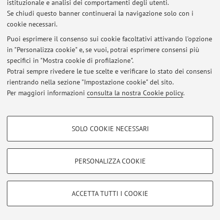
istituzionale e analisi dei comportamenti degli utenti.
Area riservata
Se chiudi questo banner continuerai la navigazione solo con i
Accedi tramite
login
per gestire tutti i contenuti del sito.
cookie necessari.
Puoi esprimere il consenso sui cookie facoltativi attivando l'opzione
in "Personalizza cookie" e, se vuoi, potrai esprimere consensi più
© 2026 - ALMA MATER STUDIORUM - Università di Bologna - Via
specifici in "Mostra cookie di profilazione".
Zamboni, 33 - 40126 Bologna - Partita IVA: 01131710376
Privacy
|
Note legali
|
Impostazioni Cookie
Potrai sempre rivedere le tue scelte e verificare lo stato dei consensi
rientrando nella sezione "Impostazione cookie" del sito.
Per maggiori informazioni
consulta la nostra Cookie policy
.
COOKIE DI PROFILAZIONE - FACOLTATIVI
SOLO COOKIE NECESSARI
Si tratta di cookie utilizzati per analizzare le caratteristiche della navigazione
degli utenti, creare profili in base al loro comportamento sul sito, per analisi
di marketing.
PERSONALIZZA COOKIE
Mostra cookie di profilazione
Google/Youtube Video
COOKIE TECNICI - NECESSARI
ACCETTA TUTTI I COOKIE
Facebook
Si tratta di cookie tecnici utilizzati, a titolo esemplificativo, per il corretto
Vimeo
funzionamento del sito, salvare le preferenze di navigazione, per il