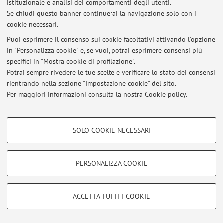
istituzionale e analisi dei comportamenti degli utenti.
Ultimi avvisi
Se chiudi questo banner continuerai la navigazione solo con i
cookie necessari.
Al momento non sono presenti avvisi.
Puoi esprimere il consenso sui cookie facoltativi attivando l'opzione
in "Personalizza cookie" e, se vuoi, potrai esprimere consensi più
specifici in "Mostra cookie di profilazione".
Potrai sempre rivedere le tue scelte e verificare lo stato dei consensi
rientrando nella sezione "Impostazione cookie" del sito.
Area riservata
Per maggiori informazioni
consulta la nostra Cookie policy
.
Accedi tramite
login
per gestire tutti i contenuti del sito.
COOKIE DI PROFILAZIONE - FACOLTATIVI
SOLO COOKIE NECESSARI
© 2026 - ALMA MATER STUDIORUM - Università di Bologna - Via
Si tratta di cookie utilizzati per analizzare le caratteristiche della navigazione
degli utenti, creare profili in base al loro comportamento sul sito, per analisi
Zamboni, 33 - 40126 Bologna - Partita IVA: 01131710376
di marketing.
Privacy
|
Note legali
|
Impostazioni Cookie
PERSONALIZZA COOKIE
Mostra cookie di profilazione
Google/Youtube Video
COOKIE TECNICI - NECESSARI
ACCETTA TUTTI I COOKIE
Facebook
Si tratta di cookie tecnici utilizzati, a titolo esemplificativo, per il corretto
Vimeo
funzionamento del sito, salvare le preferenze di navigazione, per il