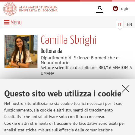
Login
Menu
IT
EN
Camilla Sbrighi
Dottoranda
Dipartimento di Scienze Biomediche e
Neuromotorie
Settore scientifico disciplinare: BIO/16 ANATOMIA
UMANA
Questo sito web utilizza i cookie
Temi di ricerca
Nel nostro sito utilizziamo sia cookie tecnici necessari per il suo
Parole chiave:
Carcinoma polmonare
Vescicole
funzionamento, sia cookie e altri strumenti di tracciamento
extracellulari
Colture cellulari
Immunoistochimica
facoltativi che potrai attivare solo con il tuo consenso.
Cookie e altri strumenti di tracciamento facoltativi sono usati per
analisi statistiche, misure sull'efficacia della comunicazione