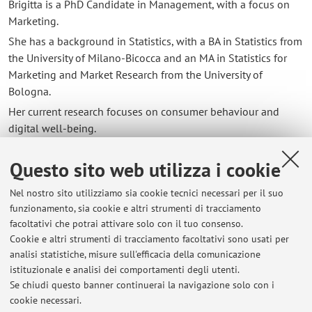
Brigitta is a PhD Candidate in Management, with a focus on
Marketing.
She has a background in Statistics, with a BA in Statistics from
the University of Milano-Bicocca and an MA in Statistics for
Marketing and Market Research from the University of
Bologna.
Her current research focuses on consumer behaviour and
digital well-being.
Questo sito web utilizza i cookie
Contatti
Nel nostro sito utilizziamo sia cookie tecnici necessari per il suo
E-mail:
brigitta.pasqualetto@unibo.it
funzionamento, sia cookie e altri strumenti di tracciamento
facoltativi che potrai attivare solo con il tuo consenso.
Cookie e altri strumenti di tracciamento facoltativi sono usati per
analisi statistiche, misure sull'efficacia della comunicazione
Dipartimento di Scienze Aziendali
istituzionale e analisi dei comportamenti degli utenti.
Via Capo di Lucca 34, Bologna -
Vai alla mappa
Se chiudi questo banner continuerai la navigazione solo con i
cookie necessari.