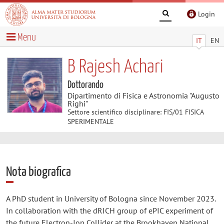
Login
Menu
IT
EN
B Rajesh Achari
Dottorando
Dipartimento di Fisica e Astronomia "Augusto
Righi"
Settore scientifico disciplinare: FIS/01 FISICA
SPERIMENTALE
Nota biografica
A PhD student in University of Bologna since November 2023.
In collaboration with the dRICH group of ePIC experiment of
the future Electron-Ion Collider at the Brookhaven National