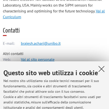
Laboratory, USA. Mainly works on the SiPM sensors for
characterising and optimising for the future technology.
Vai al
Curriculum
Contatti
E-mail:
brajesh.achari@unibo.it
Altri contatti
Web:
Vai al sito personale
Questo sito web utilizza i cookie
Dipartimento di Fisica e Astronomia "Augusto Righi"
Nel nostro sito utilizziamo sia cookie tecnici necessari per il suo
Viale Berti Pichat 6/2, Bologna -
Vai alla mappa
funzionamento, sia cookie e altri strumenti di tracciamento
facoltativi che potrai attivare solo con il tuo consenso.
Cookie e altri strumenti di tracciamento facoltativi sono usati per
Orario di ricevimento
analisi statistiche, misure sull'efficacia della comunicazione
istituzionale e analisi dei comportamenti degli utenti.