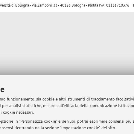
sità di Bologna - Via Zamboni, 33 - 40126 Bologna - Partita IVA: 01131710376
ie
 suo funzionamento, sia cookie e altri strumenti di tracciamento facoltativ
 per analisi statistiche, misure sull'efficacia della comunicazione istituzi
i cookie necessari.
pzione in "Personalizza cookie" e, se vuoi, potrai esprimere consensi più sp
 consensi rientrando nella sezione "Impostazione cookie" del sito.