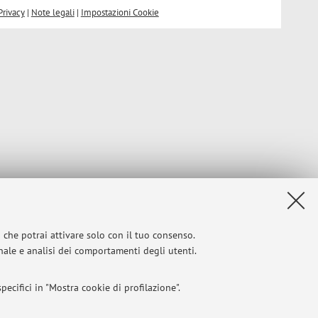
Privacy
|
Note legali
|
Impostazioni Cookie
i che potrai attivare solo con il tuo consenso.
onale e analisi dei comportamenti degli utenti.
ecifici in "Mostra cookie di profilazione".