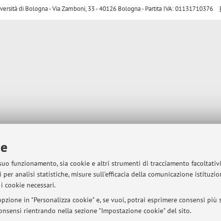
sità di Bologna - Via Zamboni, 33 - 40126 Bologna - Partita IVA: 01131710376
ie
 suo funzionamento, sia cookie e altri strumenti di tracciamento facoltativ
 per analisi statistiche, misure sull'efficacia della comunicazione istituzi
i cookie necessari.
pzione in "Personalizza cookie" e, se vuoi, potrai esprimere consensi più sp
 consensi rientrando nella sezione "Impostazione cookie" del sito.