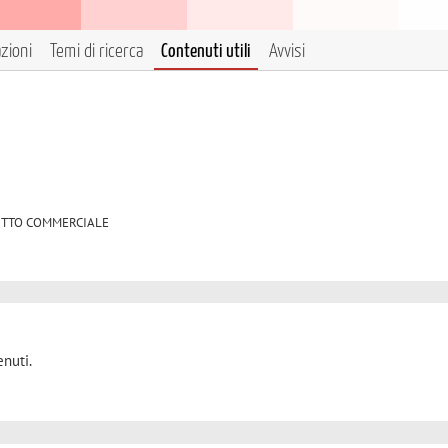
azioni
Temi di ricerca
Contenuti utili
Avvisi
 DIRITTO COMMERCIALE
nuti.