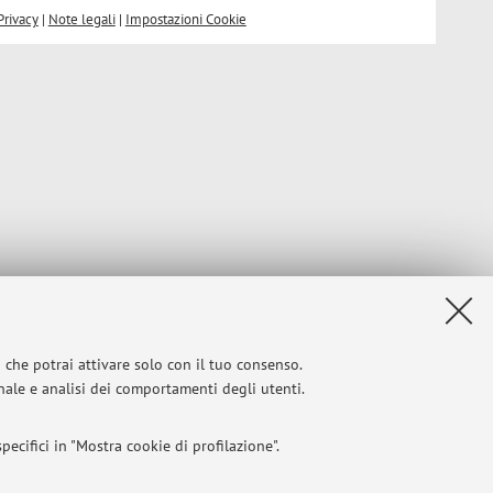
Privacy
|
Note legali
|
Impostazioni Cookie
i che potrai attivare solo con il tuo consenso.
onale e analisi dei comportamenti degli utenti.
ecifici in "Mostra cookie di profilazione".