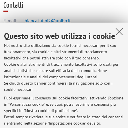
Contatti
E-mail:
bianca.latini2@unibo.it
Questo sito web utilizza i cookie
Dipartimento di Scienze Giuridiche
Nel nostro sito utilizziamo sia cookie tecnici necessari per il suo
Via Zamboni 27/29, Bologna -
Vai alla mappa
funzionamento, sia cookie e altri strumenti di tracciamento
facoltativi che potrai attivare solo con il tuo consenso.
Cookie e altri strumenti di tracciamento facoltativi sono usati per
Orario di ricevimento
analisi statistiche, misure sull'efficacia della comunicazione
istituzionale e analisi dei comportamenti degli utenti.
Da concordare previo contatto via e-mail.
Se chiudi questo banner continuerai la navigazione solo con i
cookie necessari.
Puoi esprimere il consenso sui cookie facoltativi attivando l'opzione
in "Personalizza cookie" e, se vuoi, potrai esprimere consensi più
Ultimi avvisi
specifici in "Mostra cookie di profilazione".
Potrai sempre rivedere le tue scelte e verificare lo stato dei consensi
Al momento non sono presenti avvisi.
rientrando nella sezione "Impostazione cookie" del sito.