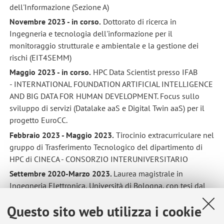
dell'Informazione (Sezione A)
Novembre 2023 - in corso.
Dottorato di ricerca in
Ingegneria e tecnologia dell'informazione per il
monitoraggio strutturale e ambientale e la gestione dei
rischi (EIT4SEMM)
Maggio 2023 - in corso.
HPC Data Scientist presso IFAB
- INTERNATIONAL FOUNDATION ARTIFICIAL INTELLIGENCE
AND BIG DATA FOR HUMAN DEVELOPMENT. Focus sullo
sviluppo di servizi (Datalake aaS e Digital Twin aaS) per il
progetto EuroCC.
Febbraio 2023 - Maggio 2023.
Tirocinio extracurriculare nel
gruppo di Trasferimento Tecnologico del dipartimento di
HPC di CINECA - CONSORZIO INTERUNIVERSITARIO
Settembre 2020-Marzo 2023.
Laurea magistrale in
Ingegneria Elettronica, Università di Bologna, con tesi dal
titolo "
Spiking Neural Networks per il monitoraggio strutturale
Questo sito web utilizza i cookie
basato su analisi di vibrazione
", relatore Professor Luca De
Marchi, Correlatrice Prof. Federica Zonzini.