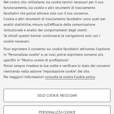
Nel nostro sito utilizziamo sia cookie tecnici necessari per il suo
Settembre 2016 - Marzo 2020.
Laurea in Ingegneria
funzionamento, sia cookie e altri strumenti di tracciamento
Elettronica e Telecomunicazioni, Università di Bologna, con
facoltativi che potrai attivare solo con il tuo consenso.
tesi dal titolo "
Implementazione in Python e Tensorflow di una
Cookie e altri strumenti di tracciamento facoltativi sono usati per
rete neurale convoluzionale per la classificazione di veicoli"
,
analisi statistiche, misure sull'efficacia della comunicazione
istituzionale e analisi dei comportamenti degli utenti.
relatore Professor Gianni Pasolini, Correlatore Ing. Mirko
Se chiudi questo banner continuerai la navigazione solo con i
Mirabella.
cookie necessari.
Puoi esprimere il consenso sui cookie facoltativi attivando l'opzione
in "Personalizza cookie" e, se vuoi, potrai esprimere consensi più
Ultimi avvisi
specifici in "Mostra cookie di profilazione".
Potrai sempre rivedere le tue scelte e verificare lo stato dei consensi
Al momento non sono presenti avvisi.
rientrando nella sezione "Impostazione cookie" del sito.
Per maggiori informazioni
consulta la nostra Cookie policy
.
COOKIE DI PROFILAZIONE - FACOLTATIVI
SOLO COOKIE NECESSARI
Si tratta di cookie utilizzati per analizzare le caratteristiche della navigazione
Area riservata
degli utenti, creare profili in base al loro comportamento sul sito, per analisi
Accedi tramite
login
per gestire tutti i contenuti del sito.
di marketing.
PERSONALIZZA COOKIE