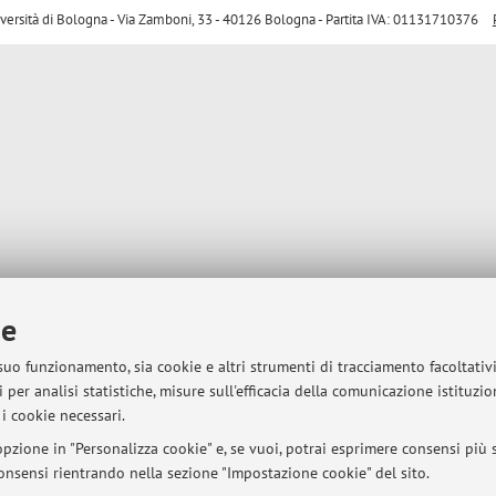
sità di Bologna - Via Zamboni, 33 - 40126 Bologna - Partita IVA: 01131710376
ie
 suo funzionamento, sia cookie e altri strumenti di tracciamento facoltativ
 per analisi statistiche, misure sull'efficacia della comunicazione istituzi
i cookie necessari.
pzione in "Personalizza cookie" e, se vuoi, potrai esprimere consensi più sp
 consensi rientrando nella sezione "Impostazione cookie" del sito.