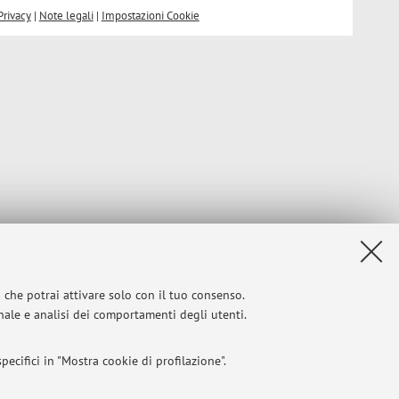
Privacy
|
Note legali
|
Impostazioni Cookie
i che potrai attivare solo con il tuo consenso.
onale e analisi dei comportamenti degli utenti.
ecifici in "Mostra cookie di profilazione".