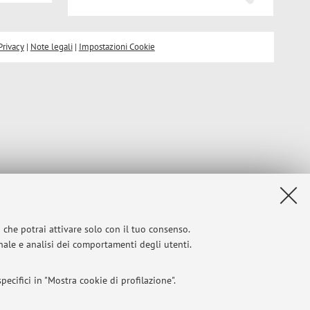
Privacy
|
Note legali
|
Impostazioni Cookie
i che potrai attivare solo con il tuo consenso.
onale e analisi dei comportamenti degli utenti.
ecifici in "Mostra cookie di profilazione".