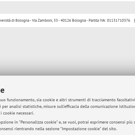
sità di Bologna - Via Zamboni, 33 - 40126 Bologna - Partita IVA: 01131710376
ie
 suo funzionamento, sia cookie e altri strumenti di tracciamento facoltativ
 per analisi statistiche, misure sull'efficacia della comunicazione istituzi
i cookie necessari.
pzione in "Personalizza cookie" e, se vuoi, potrai esprimere consensi più sp
 consensi rientrando nella sezione "Impostazione cookie" del sito.