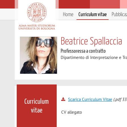
Home
Curriculum vitae
Pubblica
Beatrice Spallaccia
Professoressa a contratto
Dipartimento di Interpretazione e T
Scarica Curriculum Vitae
(.pdf 33
Curriculum
vitae
CV allegato