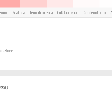
zioni
Didattica
Temi di ricerca
Collaborazioni
Contenuti utili
A
raduzione
3KB )