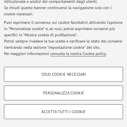
istituzionale e analisi dei comportamenti degli utenti.
Al momento non sono presenti avvisi.
Se chiudi questo banner continuerai la navigazione solo con i
cookie necessari.
Puoi esprimere il consenso sui cookie facoltativi attivando l'opzione
in "Personalizza cookie" e, se vuoi, potrai esprimere consensi più
specifici in "Mostra cookie di profilazione".
Area riservata
Potrai sempre rivedere le tue scelte e verificare lo stato dei consensi
Accedi tramite
login
per gestire tutti i contenuti del sito.
rientrando nella sezione "Impostazione cookie" del sito.
Per maggiori informazioni
consulta la nostra Cookie policy
.
© 2026 - ALMA MATER STUDIORUM - Università di Bologna - Via
COOKIE DI PROFILAZIONE - FACOLTATIVI
Zamboni, 33 - 40126 Bologna - Partita IVA: 01131710376
SOLO COOKIE NECESSARI
Privacy
|
Note legali
|
Impostazioni Cookie
Si tratta di cookie utilizzati per analizzare le caratteristiche della navigazione
degli utenti, creare profili in base al loro comportamento sul sito, per analisi
di marketing.
PERSONALIZZA COOKIE
Mostra cookie di profilazione
Google/Youtube Video
COOKIE TECNICI - NECESSARI
ACCETTA TUTTI I COOKIE
Facebook
Si tratta di cookie tecnici utilizzati, a titolo esemplificativo, per il corretto
Vimeo
funzionamento del sito, salvare le preferenze di navigazione, per il