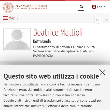
Login
Menu
IT
EN
Beatrice Mattioli
Dottoranda
Dipartimento di Storia Culture Civiltà
Settore scientifico disciplinare: L-ANT/05
PAPIROLOGIA
Contenuti utili
Questo sito web utilizza i cookie
Al momento non sono presenti contenuti.
Nel nostro sito utilizziamo sia cookie tecnici necessari per il suo
funzionamento, sia cookie e altri strumenti di tracciamento
facoltativi che potrai attivare solo con il tuo consenso.
Cookie e altri strumenti di tracciamento facoltativi sono usati per
Ultimi avvisi
analisi statistiche, misure sull'efficacia della comunicazione