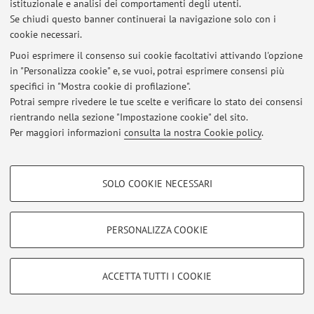
istituzionale e analisi dei comportamenti degli utenti.
Se chiudi questo banner continuerai la navigazione solo con i
cookie necessari.
Ultimi avvisi
Puoi esprimere il consenso sui cookie facoltativi attivando l'opzione
in "Personalizza cookie" e, se vuoi, potrai esprimere consensi più
Tesi di laurea
specifici in "Mostra cookie di profilazione".
Pubblicato il: 22 luglio 2015
Potrai sempre rivedere le tue scelte e verificare lo stato dei consensi
rientrando nella sezione "Impostazione cookie" del sito.
Tutti gli avvisi
Per maggiori informazioni
consulta la nostra Cookie policy
.
COOKIE DI PROFILAZIONE - FACOLTATIVI
Area riservata
SOLO COOKIE NECESSARI
Accedi tramite
login
per gestire tutti i contenuti del sito.
Si tratta di cookie utilizzati per analizzare le caratteristiche della navigazione
degli utenti, creare profili in base al loro comportamento sul sito, per analisi
di marketing.
PERSONALIZZA COOKIE
Mostra cookie di profilazione
© 2026 - ALMA MATER STUDIORUM - Università di Bologna - Via
Zamboni, 33 - 40126 Bologna - Partita IVA: 01131710376
Google/Youtube Video
Privacy
|
Note legali
|
Impostazioni Cookie
COOKIE TECNICI - NECESSARI
ACCETTA TUTTI I COOKIE
Facebook
Si tratta di cookie tecnici utilizzati, a titolo esemplificativo, per il corretto
Vimeo
funzionamento del sito, salvare le preferenze di navigazione, per il