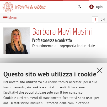
Login
Menu
IT
EN
Barbara Mavì Masini
Professoressa a contratto
Dipartimento di Ingegneria Industriale
Contenuti utili
Questo sito web utilizza i cookie
CNIT - Wilab
Nel nostro sito utilizziamo sia cookie tecnici necessari per il suo
https://wilab.cnit.it/
funzionamento, sia cookie e altri strumenti di tracciamento
facoltativi che potrai attivare solo con il tuo consenso.
CNR - IEIIT
Cookie e altri strumenti di tracciamento facoltativi sono usati per
analisi statistiche, misure sull'efficacia della comunicazione