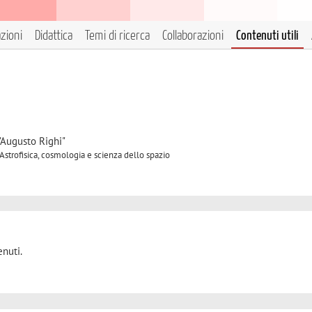
azioni
Didattica
Temi di ricerca
Collaborazioni
Contenuti utili
"Augusto Righi"
 Astrofisica, cosmologia e scienza dello spazio
nuti.