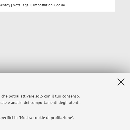
Privacy
|
Note legali
|
Impostazioni Cookie
i che potrai attivare solo con il tuo consenso.
onale e analisi dei comportamenti degli utenti.
ecifici in "Mostra cookie di profilazione".