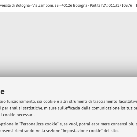
sità di Bologna - Via Zamboni, 33 - 40126 Bologna - Partita IVA: 01131710376
ie
 suo funzionamento, sia cookie e altri strumenti di tracciamento facoltativ
 per analisi statistiche, misure sull'efficacia della comunicazione istituzi
i cookie necessari.
pzione in "Personalizza cookie" e, se vuoi, potrai esprimere consensi più sp
 consensi rientrando nella sezione "Impostazione cookie" del sito.