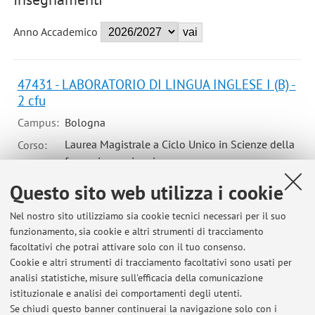
Anno Accademico
47431 - LABORATORIO DI LINGUA INGLESE I (B) -
2 cfu
Campus:
Bologna
Laurea Magistrale a Ciclo Unico in Scienze della
Corso:
formazione primaria
Questo sito web utilizza i cookie
47431 - LABORATORIO DI LINGUA INGLESE I (F) -
Nel nostro sito utilizziamo sia cookie tecnici necessari per il suo
2 cfu
funzionamento, sia cookie e altri strumenti di tracciamento
facoltativi che potrai attivare solo con il tuo consenso.
Campus:
Bologna
Cookie e altri strumenti di tracciamento facoltativi sono usati per
Laurea Magistrale a Ciclo Unico in Scienze della
Corso:
analisi statistiche, misure sull'efficacia della comunicazione
formazione primaria
istituzionale e analisi dei comportamenti degli utenti.
Se chiudi questo banner continuerai la navigazione solo con i