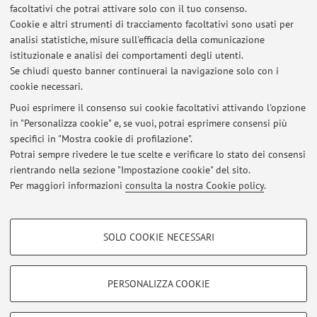
Italia
facoltativi che potrai attivare solo con il tuo consenso.
Cookie e altri strumenti di tracciamento facoltativi sono usati per
Descrizione:
analisi statistiche, misure sull'efficacia della comunicazione
Istituto Nazionale di Fisica Nucleare
istituzionale e analisi dei comportamenti degli utenti.
Se chiudi questo banner continuerai la navigazione solo con i
cookie necessari.
Puoi esprimere il consenso sui cookie facoltativi attivando l'opzione
in "Personalizza cookie" e, se vuoi, potrai esprimere consensi più
Ultimi avvisi
specifici in "Mostra cookie di profilazione".
Potrai sempre rivedere le tue scelte e verificare lo stato dei consensi
Al momento non sono presenti avvisi.
rientrando nella sezione "Impostazione cookie" del sito.
Per maggiori informazioni
consulta la nostra Cookie policy
.
COOKIE DI PROFILAZIONE - FACOLTATIVI
SOLO COOKIE NECESSARI
Area riservata
Si tratta di cookie utilizzati per analizzare le caratteristiche della navigazione
degli utenti, creare profili in base al loro comportamento sul sito, per analisi
Accedi tramite
login
per gestire tutti i contenuti del sito.
di marketing.
PERSONALIZZA COOKIE
Mostra cookie di profilazione