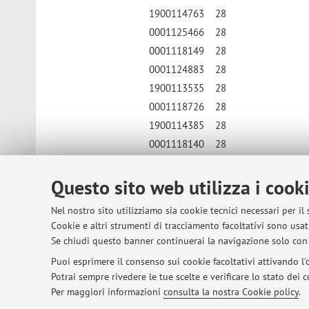
1900114763
28
0001125466
28
0001118149
28
0001124883
28
1900113535
28
0001118726
28
1900114385
28
0001118140
28
1900112894
27
Questo sito web utilizza i cook
1900113337
27
1900114703
27
Nel nostro sito utilizziamo sia cookie tecnici necessari per il
0001129241
26
Cookie e altri strumenti di tracciamento facoltativi sono usati
0001125131
25
Se chiudi questo banner continuerai la navigazione solo con 
0001128332
25
Puoi esprimere il consenso sui cookie facoltativi attivando l'o
Potrai sempre rivedere le tue scelte e verificare lo stato dei
Per maggiori informazioni
consulta la nostra Cookie policy
.
Pubblicato il: 05 giugno 2024