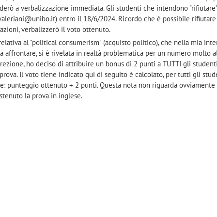
erò a verbalizzazione immediata. Gli studenti che intendono "rifiutare"
leriani@unibo.it) entro il 18/6/2024. Ricordo che è possibile rifiutare 
azioni, verbalizzerò il voto ottenuto.
lativa al "political consumerism" (acquisto politico), che nella mia int
 affrontare, si è rivelata in realtà problematica per un numero molto a
rrezione, ho deciso di attribuire un bonus di 2 punti a TUTTI gli student
ova. Il voto tiene indicato qui di seguito è calcolato, per tutti gli stu
: punteggio ottenuto + 2 punti. Questa nota non riguarda ovviamente 
stenuto la prova in inglese.