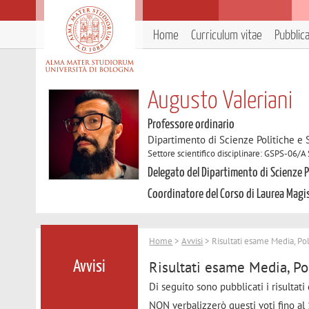
Home
Curriculum vitae
Pubblic
Augusto Valeriani
Professore ordinario
Dipartimento di Scienze Politiche e S
Settore scientifico disciplinare: GSPS-06/A 
Delegato del Dipartimento di Scienze Po
Coordinatore del Corso di Laurea Magis
Home
>
Avvisi
> Risultati esame Media, Pol
Risultati esame Media, Pol
Avvisi
Di seguito sono pubblicati i risultat
NON verbalizzerò questi voti fino al