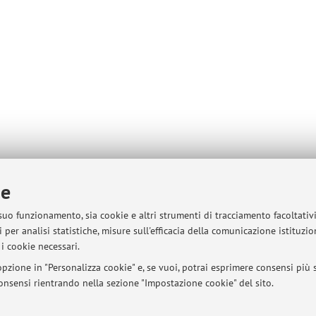
ie
 suo funzionamento, sia cookie e altri strumenti di tracciamento facoltativ
 per analisi statistiche, misure sull'efficacia della comunicazione istituzi
i cookie necessari.
pzione in "Personalizza cookie" e, se vuoi, potrai esprimere consensi più sp
 consensi rientrando nella sezione "Impostazione cookie" del sito.