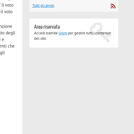
 il voto
Tutti gli avvisi
il voto
enzione
Area riservata
lto degli
Accedi tramite
login
per gestire tutti i contenuti
del sito.
i e
denti che
gli