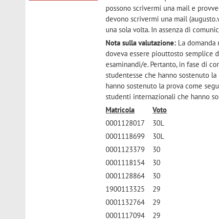
possono scrivermi una mail e provved
devono scrivermi una mail (augusto.va
una sola volta. In assenza di comunic
Nota sulla valutazione:
La domanda re
doveva essere piouttosto semplice da
esaminandi/e. Pertanto, in fase di co
studentesse che hanno sostenuto la pr
hanno sostenuto la prova come segue
studenti internazionali che hanno so
Matricola
Voto
0001128017
30L
0001118699
30L
0001123379
30
0001118154
30
0001128864
30
1900113325
29
0001132764
29
0001117094
29