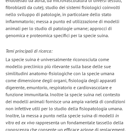
endoteliali da aorta, da microvascolatura di diversi tessuti,
fibroblasti da cute); studio dei sistemi fisiologici coinvolti
nello sviluppo di patologie, in particolare dello stato
infiammatorio; messa a punto ed utilizzazione di modelli
animali per lo studio di patologie umane; approcci di
genomica e proteomica specifici per la specie suina.
Temi principali di ricerca:
La specie suina è universalmente riconosciuta come
modello preclinico più rilevante sulla base delle sue
similitudini anatomo-fisiologiche con la specie umana
come dimensione degli organi, fisiologia degli apparati
digerente, emuntorio, respiratorio e cardiovascolare e
funzione immunitaria. Inoltre la specie suina nel contesto
dei modelli animali fornisce una ampia varietà di condizioni
non infettive utili per lo studio della fisiopatologia umana.
Inoltre, la messa a punto nella specie suina di modelli
in
vitro
ed
ex
vivo
rappresenta un fondamentale tassello della
conoscenza che consente un efficace azione di replacement,