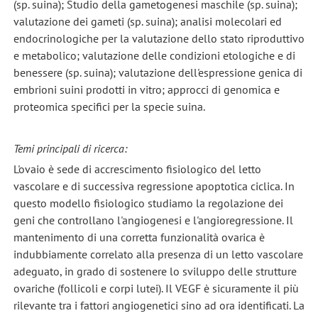
(sp. suina); Studio della gametogenesi maschile (sp. suina);
valutazione dei gameti (sp. suina); analisi molecolari ed
endocrinologiche per la valutazione dello stato riproduttivo
e metabolico; valutazione delle condizioni etologiche e di
benessere (sp. suina); valutazione dell'espressione genica di
embrioni suini prodotti in vitro; approcci di genomica e
proteomica specifici per la specie suina.
Temi principali di ricerca:
L'ovaio è sede di accrescimento fisiologico del letto
vascolare e di successiva regressione apoptotica ciclica. In
questo modello fisiologico studiamo la regolazione dei
geni che controllano l'angiogenesi e l'angioregressione. Il
mantenimento di una corretta funzionalità ovarica è
indubbiamente correlato alla presenza di un letto vascolare
adeguato, in grado di sostenere lo sviluppo delle strutture
ovariche (follicoli e corpi lutei). Il VEGF è sicuramente il più
rilevante tra i fattori angiogenetici sino ad ora identificati. La