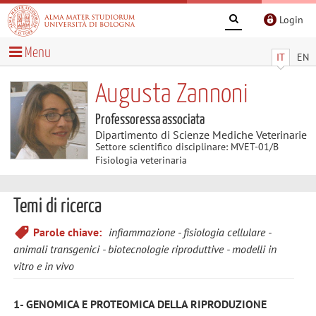
Login
Menu
IT
EN
Augusta Zannoni
Professoressa associata
Dipartimento di Scienze Mediche Veterinarie
Settore scientifico disciplinare: MVET-01/B
Fisiologia veterinaria
Temi di ricerca
Parole chiave:
infiammazione
fisiologia cellulare
animali transgenici
biotecnologie riproduttive
modelli in
vitro e in vivo
1- GENOMICA E PROTEOMICA DELLA RIPRODUZIONE