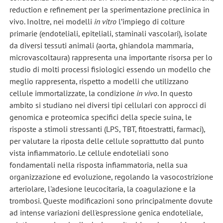
reduction e refinement per la sperimentazione preclinica in
vivo. Inoltre, nei modelli
in vitro
l’impiego di colture
primarie (endoteliali, epiteliali, staminali vascolari), isolate
da diversi tessuti animali (aorta, ghiandola mammaria,
microvascoltaura) rappresenta una importante risorsa per lo
studio di molti processi fisiologici essendo un modello che
meglio rappresenta, rispetto a modelli che utilizzano
cellule immortalizzate, la condizione
in vivo
. In questo
ambito si studiano nei diversi tipi cellulari con approcci di
genomica e proteomica specifici della specie suina, le
risposte a stimoli stressanti (LPS, TBT, fitoestratti, farmaci),
per valutare la riposta delle cellule soprattutto dal punto
vista infiammatorio. Le cellule endoteliali sono
fondamentali nella risposta infiammatoria, nella sua
organizzazione ed evoluzione, regolando la vasocostrizione
arteriolare, l'adesione leucocitaria, la coagulazione e la
trombosi. Queste modificazioni sono principalmente dovute
ad intense variazioni dell'espressione genica endoteliale,