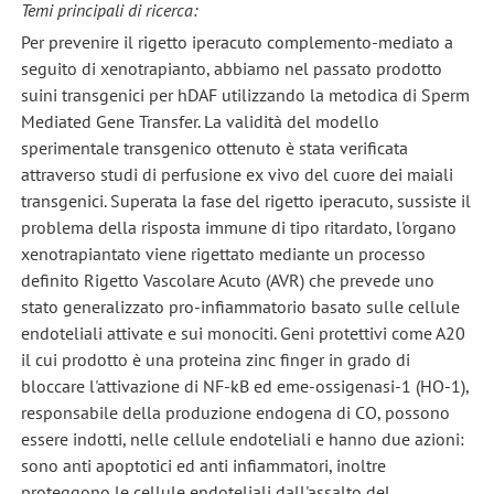
Temi principali di ricerca:
Per prevenire il rigetto iperacuto complemento-mediato a
seguito di xenotrapianto, abbiamo nel passato prodotto
suini transgenici per hDAF utilizzando la metodica di Sperm
Mediated Gene Transfer. La validità del modello
sperimentale transgenico ottenuto è stata verificata
attraverso studi di perfusione ex vivo del cuore dei maiali
transgenici. Superata la fase del rigetto iperacuto, sussiste il
problema della risposta immune di tipo ritardato, l'organo
xenotrapiantato viene rigettato mediante un processo
definito Rigetto Vascolare Acuto (AVR) che prevede uno
stato generalizzato pro-infiammatorio basato sulle cellule
endoteliali attivate e sui monociti. Geni protettivi come A20
il cui prodotto è una proteina zinc finger in grado di
bloccare l'attivazione di NF-kB ed eme-ossigenasi-1 (HO-1),
responsabile della produzione endogena di CO, possono
essere indotti, nelle cellule endoteliali e hanno due azioni:
sono anti apoptotici ed anti infiammatori, inoltre
proteggono le cellule endoteliali dall'assalto del