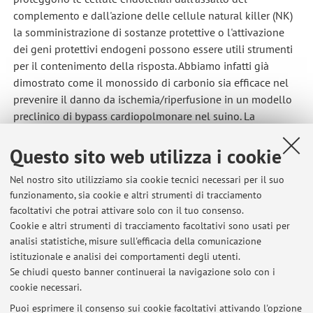
complemento e dall'azione delle cellule natural killer (NK)
la somministrazione di sostanze protettive o l'attivazione
dei geni protettivi endogeni possono essere utili strumenti
per il contenimento della risposta. Abbiamo infatti già
dimostrato come il monossido di carbonio sia efficace nel
prevenire il danno da ischemia/riperfusione in un modello
preclinico di bypass cardiopolmonare nel suino. La
produzione di suini multitransgenici per i geni protettivi è
da un lato un importante obiettivo sulla via degli
Questo sito web utilizza i cookie
xenotrapianti ma senza dubbio è anche un fondamentale
Nel nostro sito utilizziamo sia cookie tecnici necessari per il suo
strumento di ricerca. Altro target fondamentale sarà il
funzionamento, sia cookie e altri strumenti di tracciamento
tentativo di applicare lo SMGT in protocolli di
facoltativi che potrai attivare solo con il tuo consenso.
silenziamento genico basati su siRNA.
Cookie e altri strumenti di tracciamento facoltativi sono usati per
analisi statistiche, misure sull'efficacia della comunicazione
istituzionale e analisi dei comportamenti degli utenti.
Se chiudi questo banner continuerai la navigazione solo con i
cookie necessari.
Puoi esprimere il consenso sui cookie facoltativi attivando l'opzione