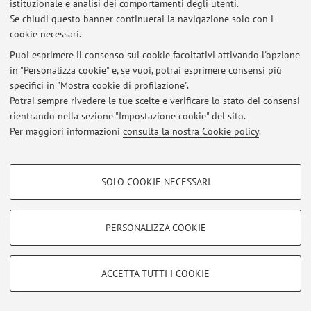
istituzionale e analisi dei comportamenti degli utenti.
Accedi tramite
login
per gestire tutti i contenuti del sito.
Se chiudi questo banner continuerai la navigazione solo con i
cookie necessari.
Puoi esprimere il consenso sui cookie facoltativi attivando l'opzione
© 2026 - ALMA MATER STUDIORUM - Università di Bologna - Via
Zamboni, 33 - 40126 Bologna - Partita IVA: 01131710376
in "Personalizza cookie" e, se vuoi, potrai esprimere consensi più
Privacy
|
Note legali
|
Impostazioni Cookie
specifici in "Mostra cookie di profilazione".
Potrai sempre rivedere le tue scelte e verificare lo stato dei consensi
rientrando nella sezione "Impostazione cookie" del sito.
Per maggiori informazioni
consulta la nostra Cookie policy
.
COOKIE DI PROFILAZIONE - FACOLTATIVI
SOLO COOKIE NECESSARI
Si tratta di cookie utilizzati per analizzare le caratteristiche della navigazione
degli utenti, creare profili in base al loro comportamento sul sito, per analisi
di marketing.
PERSONALIZZA COOKIE
Mostra cookie di profilazione
Google/Youtube Video
COOKIE TECNICI - NECESSARI
ACCETTA TUTTI I COOKIE
Facebook
Si tratta di cookie tecnici utilizzati, a titolo esemplificativo, per il corretto
Vimeo
funzionamento del sito, salvare le preferenze di navigazione, per il