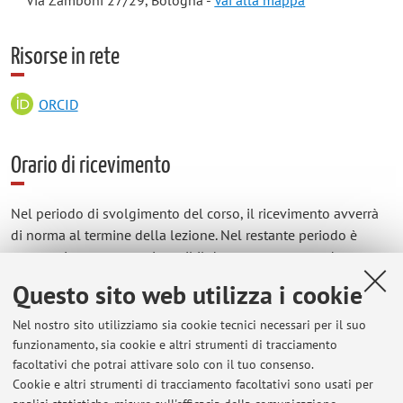
Via Zamboni 27/29, Bologna -
Vai alla mappa
Risorse in rete
ORCID
Orario di ricevimento
Nel periodo di svolgimento del corso, il ricevimento avverrà
di norma al termine della lezione. Nel restante periodo è
necessario contattare via mail il docente per concordare un
appuntamento.
Questo sito web utilizza i cookie
Il ricevimento potrà avvenire anche in modalità telematica, su
Nel nostro sito utilizziamo sia cookie tecnici necessari per il suo
piattaforma Teams. Si prega comunque di contattare il
funzionamento, sia cookie e altri strumenti di tracciamento
docente via mail per concordare giorno e orario.
facoltativi che potrai attivare solo con il tuo consenso.
Cookie e altri strumenti di tracciamento facoltativi sono usati per