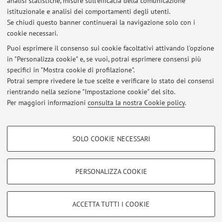
analisi statistiche, misure sull'efficacia della comunicazione
istituzionale e analisi dei comportamenti degli utenti.
Ultimi avvisi
Se chiudi questo banner continuerai la navigazione solo con i
cookie necessari.
Incontro di studio, giovedì 9 aprile 2026: Appalto e
somministrazione di manodopera
Puoi esprimere il consenso sui cookie facoltativi attivando l'opzione
Pubblicato il: 30 marzo 2026
in "Personalizza cookie" e, se vuoi, potrai esprimere consensi più
specifici in "Mostra cookie di profilazione".
Appelli sessione estiva 2026
Potrai sempre rivedere le tue scelte e verificare lo stato dei consensi
Pubblicato il: 21 marzo 2026
rientrando nella sezione "Impostazione cookie" del sito.
Per maggiori informazioni
consulta la nostra Cookie policy
.
Tutti gli avvisi
COOKIE DI PROFILAZIONE - FACOLTATIVI
SOLO COOKIE NECESSARI
Area riservata
Si tratta di cookie utilizzati per analizzare le caratteristiche della navigazione
degli utenti, creare profili in base al loro comportamento sul sito, per analisi
Accedi tramite
login
per gestire tutti i contenuti del sito.
di marketing.
PERSONALIZZA COOKIE
Mostra cookie di profilazione
© 2026 - ALMA MATER STUDIORUM - Università di Bologna - Via
Google/Youtube Video
COOKIE TECNICI - NECESSARI
ACCETTA TUTTI I COOKIE
Zamboni, 33 - 40126 Bologna - Partita IVA: 01131710376
Facebook
Privacy
|
Note legali
|
Impostazioni Cookie
Si tratta di cookie tecnici utilizzati, a titolo esemplificativo, per il corretto