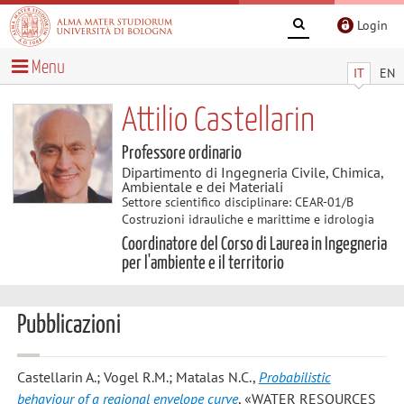
Login
Menu
IT
EN
Attilio Castellarin
Professore ordinario
Dipartimento di Ingegneria Civile, Chimica,
Ambientale e dei Materiali
Settore scientifico disciplinare: CEAR-01/B
Costruzioni idrauliche e marittime e idrologia
Coordinatore del Corso di Laurea in Ingegneria
per l'ambiente e il territorio
Pubblicazioni
Castellarin A.; Vogel R.M.; Matalas N.C.
,
Probabilistic
behaviour of a regional envelope curve
, «WATER RESOURCES