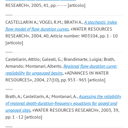
RESEARCH», 2005, 41, pp. -- - -- [articolo]
CASTELLARIN A.; VOGEL R.M.; BRATH A.
,
A stochastic index
flow model of flow duration curves
, «WATER RESOURCES
RESEARCH», 2004, 40, Article number: W03104, pp. 1 - 10
[articolo]
Castellarin, Attilio; Galeati, G.; Brandimarte, Luigia; Brath,
Armando; Montanari, Alberto
,
Regional flow-duration curve:
realiability for ungauged basins
, «ADVANCES IN WATER
RESOURCES», 2004, 27(10), pp. 953 - 965 [articolo]
Brath, A.; Castellarin, A.; Montanari, A.
,
Assessing the reliability
of regional depth-duration-frequency equations for gaged and
ungaged sites
, «WATER RESOURCES RESEARCH», 2003, 39,
pp. 1 - 12 [articolo]