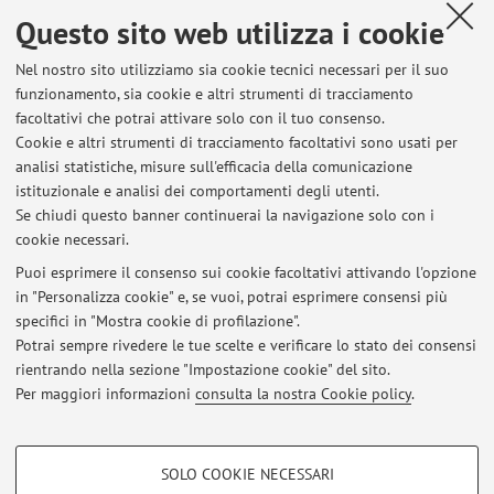
the index flood using indirect methods
, «HYDROLOGICAL
Questo sito web utilizza i cookie
SCIENCES JOURNAL», 2001, 46, pp. 399 - 418 [articolo]
Nel nostro sito utilizziamo sia cookie tecnici necessari per il suo
funzionamento, sia cookie e altri strumenti di tracciamento
facoltativi che potrai attivare solo con il tuo consenso.
6
7
8
Cookie e altri strumenti di tracciamento facoltativi sono usati per
analisi statistiche, misure sull'efficacia della comunicazione
Pubblicazioni antecedenti il 2004
istituzionale e analisi dei comportamenti degli utenti.
Se chiudi questo banner continuerai la navigazione solo con i
cookie necessari.
Puoi esprimere il consenso sui cookie facoltativi attivando l'opzione
in "Personalizza cookie" e, se vuoi, potrai esprimere consensi più
Ultimi avvisi
specifici in "Mostra cookie di profilazione".
Seguimi su LinkedIn
Potrai sempre rivedere le tue scelte e verificare lo stato dei consensi
Pubblicato il: 20 gennaio 2025
rientrando nella sezione "Impostazione cookie" del sito.
Per maggiori informazioni
consulta la nostra Cookie policy
.
Tutti gli avvisi
COOKIE DI PROFILAZIONE - FACOLTATIVI
SOLO COOKIE NECESSARI
Si tratta di cookie utilizzati per analizzare le caratteristiche della navigazione