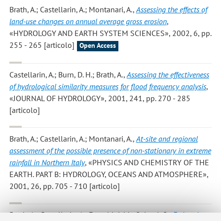
Brath, A.; Castellarin, A.; Montanari, A.
,
Assessing the effects of
land-use changes on annual average gross erosion
,
«HYDROLOGY AND EARTH SYSTEM SCIENCES», 2002, 6, pp.
255 - 265 [articolo]
Open Access
Castellarin, A.; Burn, D. H.; Brath, A.
,
Assessing the effectiveness
of hydrological similarity measures for flood frequency analysis
,
«JOURNAL OF HYDROLOGY», 2001, 241, pp. 270 - 285
[articolo]
Brath, A.; Castellarin, A.; Montanari, A.
,
At-site and regional
assessment of the possible presence of non-stationary in extreme
rainfall in Northern Italy
, «PHYSICS AND CHEMISTRY OF THE
EARTH. PART B: HYDROLOGY, OCEANS AND ATMOSPHERE»,
2001, 26, pp. 705 - 710 [articolo]
Brath, A.; Castellarin, A.; Franchini, M.; Galeati, G.
,
Estimating