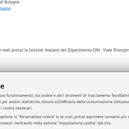
 di Bologna
 mappa
mail presso la Sezione Impianti del Dipartimento DIN - Viale Risorgim
ie
sità di Bologna - Via Zamboni, 33 - 40126 Bologna - Partita IVA: 01131710376
 suo funzionamento, sia cookie e altri strumenti di tracciamento facoltativ
 per analisi statistiche, misure sull'efficacia della comunicazione istituzi
i cookie necessari.
pzione in "Personalizza cookie" e, se vuoi, potrai esprimere consensi più sp
 consensi rientrando nella sezione "Impostazione cookie" del sito.