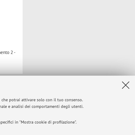
ento 2 -
Privacy
|
Note legali
|
Impostazioni Cookie
i che potrai attivare solo con il tuo consenso.
onale e analisi dei comportamenti degli utenti.
ecifici in "Mostra cookie di profilazione".