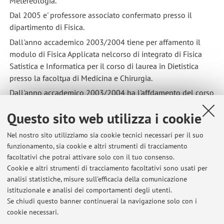
Metereologia.
Dal 2005 e' professore associato confermato presso il
dipartimento di Fisica.
Dall'anno accademico 2003/2004 tiene per affamento il
modulo di Fisica Applicata nelcorso di integrato di Fisica
Satistica e Informatica per il corso di laurea in Dietistica
presso la facoltµa di Medicina e Chirurgia.
Dall'anno accademico 2003/2004 ha l'affdamento del corso
di Istituzioni di Matematicheper la laurea in Architettura
Questo sito web utilizza i cookie
Ambientale presso il Politecnico di Milano (sede di
Piacenza)
Nel nostro sito utilizziamo sia cookie tecnici necessari per il suo
funzionamento, sia cookie e altri strumenti di tracciamento
facoltativi che potrai attivare solo con il tuo consenso.
Cookie e altri strumenti di tracciamento facoltativi sono usati per
Ultimi avvisi
analisi statistiche, misure sull'efficacia della comunicazione
risultati scritto 13/02/2024
istituzionale e analisi dei comportamenti degli utenti.
Se chiudi questo banner continuerai la navigazione solo con i
Pubblicato il: 19 febbraio 2024
cookie necessari.