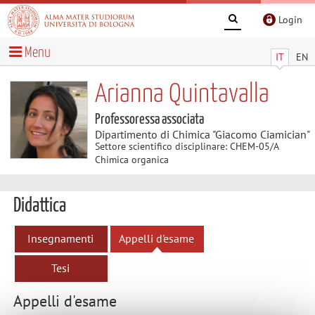
Login
Menu
IT
EN
Arianna Quintavalla
Professoressa associata
Dipartimento di Chimica "Giacomo Ciamician"
Settore scientifico disciplinare: CHEM-05/A
Chimica organica
Didattica
Insegnamenti
Appelli d'esame
Tesi
Appelli d'esame