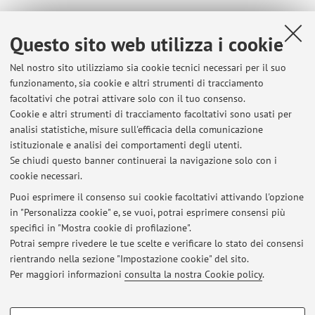
Elenco degli appelli pubblicati sino ad oggi, suddivisi per
insegnamento. Per le informazioni dettagliate accedi ad
Questo sito web utilizza i cookie
AlmaEsami
.
Nel nostro sito utilizziamo sia cookie tecnici necessari per il suo
00149 - CHIMICA ORGANICA APPLICATA
funzionamento, sia cookie e altri strumenti di tracciamento
facoltativi che potrai attivare solo con il tuo consenso.
Cookie e altri strumenti di tracciamento facoltativi sono usati per
69081 - LABORATORIO DI CHIMICA ORGANICA
analisi statistiche, misure sull'efficacia della comunicazione
Componente del corso integrato
69079 - CHIMICA
istituzionale e analisi dei comportamenti degli utenti.
ORGANICA 2 CON LABORATORIO (C.I.)
Se chiudi questo banner continuerai la navigazione solo con i
cookie necessari.
Puoi esprimere il consenso sui cookie facoltativi attivando l'opzione
in "Personalizza cookie" e, se vuoi, potrai esprimere consensi più
Ultimi avvisi
specifici in "Mostra cookie di profilazione".
Lezioni online
Potrai sempre rivedere le tue scelte e verificare lo stato dei consensi
Pubblicato il: 04 marzo 2020
rientrando nella sezione "Impostazione cookie" del sito.
Per maggiori informazioni
consulta la nostra Cookie policy
.
Tutti gli avvisi
COOKIE DI PROFILAZIONE - FACOLTATIVI