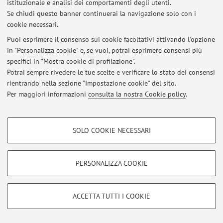
istituzionale e analisi dei comportamenti degli utenti.
Non sono presenti attività didattiche per l'A.A.
2026-2027
.
Se chiudi questo banner continuerai la navigazione solo con i
cookie necessari.
Puoi esprimere il consenso sui cookie facoltativi attivando l'opzione
in "Personalizza cookie" e, se vuoi, potrai esprimere consensi più
Ultimi avvisi
specifici in "Mostra cookie di profilazione".
Potrai sempre rivedere le tue scelte e verificare lo stato dei consensi
Al momento non sono presenti avvisi.
rientrando nella sezione "Impostazione cookie" del sito.
Per maggiori informazioni
consulta la nostra Cookie policy
.
COOKIE DI PROFILAZIONE - FACOLTATIVI
SOLO COOKIE NECESSARI
Area riservata
Si tratta di cookie utilizzati per analizzare le caratteristiche della navigazione
Accedi tramite
login
per gestire tutti i contenuti del sito.
degli utenti, creare profili in base al loro comportamento sul sito, per analisi
di marketing.
PERSONALIZZA COOKIE
Mostra cookie di profilazione
© 2026 - ALMA MATER STUDIORUM - Università di Bologna - Via
Google/Youtube Video
Zamboni, 33 - 40126 Bologna - Partita IVA: 01131710376
COOKIE TECNICI - NECESSARI
ACCETTA TUTTI I COOKIE
Privacy
|
Note legali
|
Impostazioni Cookie
Facebook
Si tratta di cookie tecnici utilizzati, a titolo esemplificativo, per il corretto
Vimeo
funzionamento del sito, salvare le preferenze di navigazione, per il