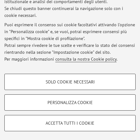
istituzionale e analisi dei comportamenti degli utenti.
Se chiudi questo banner continuerai la navigazione solo con i
Al momento non sono presenti avvisi.
cookie necessari.
Puoi esprimere il consenso sui cookie facoltativi attivando l'opzione
in "Personalizza cookie" e, se vuoi, potrai esprimere consensi più
specifici in "Mostra cookie di profilazione".
Potrai sempre rivedere le tue scelte e verificare lo stato dei consensi
Area riservata
rientrando nella sezione "Impostazione cookie" del sito.
Accedi tramite
login
per gestire tutti i contenuti del sito.
Per maggiori informazioni
consulta la nostra Cookie policy
.
COOKIE DI PROFILAZIONE - FACOLTATIVI
© 2026 - ALMA MATER STUDIORUM - Università di Bologna - Via
SOLO COOKIE NECESSARI
Zamboni, 33 - 40126 Bologna - Partita IVA: 01131710376
Si tratta di cookie utilizzati per analizzare le caratteristiche della navigazione
Privacy
|
Note legali
|
Impostazioni Cookie
degli utenti, creare profili in base al loro comportamento sul sito, per analisi
di marketing.
PERSONALIZZA COOKIE
Mostra cookie di profilazione
Google/Youtube Video
COOKIE TECNICI - NECESSARI
ACCETTA TUTTI I COOKIE
Facebook
Si tratta di cookie tecnici utilizzati, a titolo esemplificativo, per il corretto
Vimeo
funzionamento del sito, salvare le preferenze di navigazione, per il