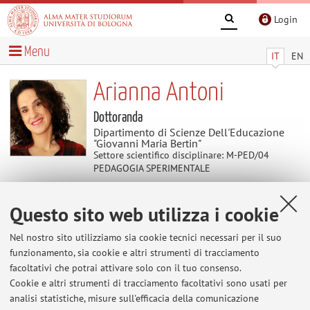
Login
Menu
IT
EN
Arianna Antoni
Dottoranda
Dipartimento di Scienze Dell'Educazione
"Giovanni Maria Bertin"
Settore scientifico disciplinare: M-PED/04
PEDAGOGIA SPERIMENTALE
Questo sito web utilizza i cookie
Contenuti utili
Nel nostro sito utilizziamo sia cookie tecnici necessari per il suo
Al momento non sono presenti contenuti.
funzionamento, sia cookie e altri strumenti di tracciamento
facoltativi che potrai attivare solo con il tuo consenso.
Cookie e altri strumenti di tracciamento facoltativi sono usati per
analisi statistiche, misure sull'efficacia della comunicazione
Ultimi avvisi