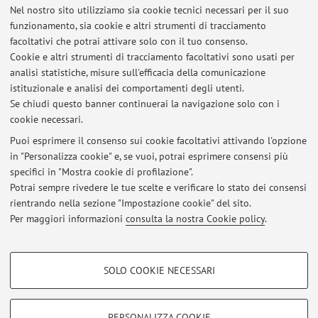
Nel nostro sito utilizziamo sia cookie tecnici necessari per il suo
funzionamento, sia cookie e altri strumenti di tracciamento
Elenco degli appelli pubblicati sino ad oggi, suddivisi per
facoltativi che potrai attivare solo con il tuo consenso.
insegnamento. Per le informazioni dettagliate accedi ad
Cookie e altri strumenti di tracciamento facoltativi sono usati per
AlmaEsami
.
analisi statistiche, misure sull'efficacia della comunicazione
istituzionale e analisi dei comportamenti degli utenti.
39454 - LABORATORIO 3
Se chiudi questo banner continuerai la navigazione solo con i
cookie necessari.
Puoi esprimere il consenso sui cookie facoltativi attivando l'opzione
in "Personalizza cookie" e, se vuoi, potrai esprimere consensi più
Ultimi avvisi
specifici in "Mostra cookie di profilazione".
Argomenti di tesi
Potrai sempre rivedere le tue scelte e verificare lo stato dei consensi
Pubblicato il: 28 febbraio 2020
rientrando nella sezione "Impostazione cookie" del sito.
Per maggiori informazioni
consulta la nostra Cookie policy
.
Tutti gli avvisi
COOKIE DI PROFILAZIONE - FACOLTATIVI
SOLO COOKIE NECESSARI
Si tratta di cookie utilizzati per analizzare le caratteristiche della navigazione
Area riservata
degli utenti, creare profili in base al loro comportamento sul sito, per analisi
Accedi tramite
login
per gestire tutti i contenuti del sito.
di marketing.
PERSONALIZZA COOKIE