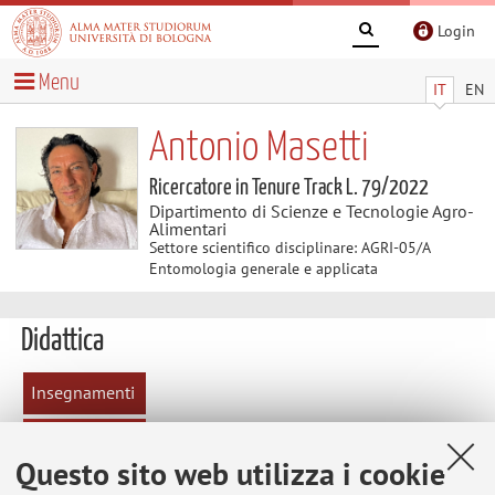
Login
Menu
IT
EN
Antonio Masetti
Ricercatore in Tenure Track L. 79/2022
Dipartimento di Scienze e Tecnologie Agro-
Alimentari
Settore scientifico disciplinare: AGRI-05/A
Entomologia generale e applicata
Didattica
Insegnamenti
Appelli
d'esame
Questo sito web utilizza i cookie
Appelli d'esame