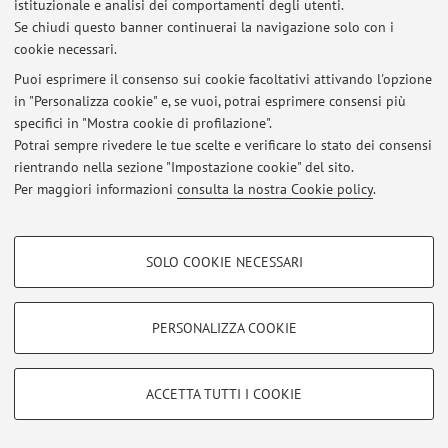
istituzionale e analisi dei comportamenti degli utenti.
Ultimi avvisi
Se chiudi questo banner continuerai la navigazione solo con i
cookie necessari.
Al momento non sono presenti avvisi.
Puoi esprimere il consenso sui cookie facoltativi attivando l'opzione
in "Personalizza cookie" e, se vuoi, potrai esprimere consensi più
specifici in "Mostra cookie di profilazione".
Potrai sempre rivedere le tue scelte e verificare lo stato dei consensi
rientrando nella sezione "Impostazione cookie" del sito.
Area riservata
Per maggiori informazioni
consulta la nostra Cookie policy
.
Accedi tramite
login
per gestire tutti i contenuti del sito.
COOKIE DI PROFILAZIONE - FACOLTATIVI
SOLO COOKIE NECESSARI
Si tratta di cookie utilizzati per analizzare le caratteristiche della navigazione
© 2026 - ALMA MATER STUDIORUM - Università di Bologna - Via
degli utenti, creare profili in base al loro comportamento sul sito, per analisi
Zamboni, 33 - 40126 Bologna - Partita IVA: 01131710376
di marketing.
Privacy
|
Note legali
|
Impostazioni Cookie
PERSONALIZZA COOKIE
Mostra cookie di profilazione
Google/Youtube Video
COOKIE TECNICI - NECESSARI
ACCETTA TUTTI I COOKIE
Facebook
Si tratta di cookie tecnici utilizzati, a titolo esemplificativo, per il corretto
Vimeo
funzionamento del sito, salvare le preferenze di navigazione, per il