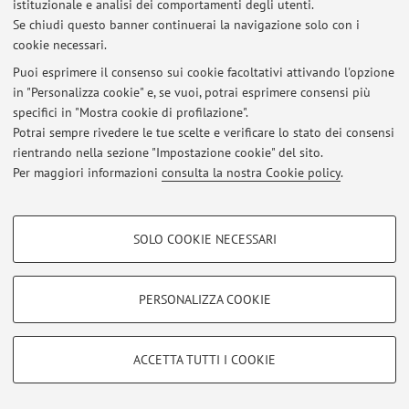
istituzionale e analisi dei comportamenti degli utenti.
Al momento non sono presenti avvisi.
Se chiudi questo banner continuerai la navigazione solo con i
cookie necessari.
Puoi esprimere il consenso sui cookie facoltativi attivando l'opzione
in "Personalizza cookie" e, se vuoi, potrai esprimere consensi più
specifici in "Mostra cookie di profilazione".
Area riservata
Potrai sempre rivedere le tue scelte e verificare lo stato dei consensi
Accedi tramite
login
per gestire tutti i contenuti del sito.
rientrando nella sezione "Impostazione cookie" del sito.
Per maggiori informazioni
consulta la nostra Cookie policy
.
© 2026 - ALMA MATER STUDIORUM - Università di Bologna - Via
COOKIE DI PROFILAZIONE - FACOLTATIVI
Zamboni, 33 - 40126 Bologna - Partita IVA: 01131710376
SOLO COOKIE NECESSARI
Privacy
|
Note legali
|
Impostazioni Cookie
Si tratta di cookie utilizzati per analizzare le caratteristiche della navigazione
degli utenti, creare profili in base al loro comportamento sul sito, per analisi
di marketing.
PERSONALIZZA COOKIE
Mostra cookie di profilazione
Google/Youtube Video
COOKIE TECNICI - NECESSARI
ACCETTA TUTTI I COOKIE
Facebook
Si tratta di cookie tecnici utilizzati, a titolo esemplificativo, per il corretto
Vimeo
funzionamento del sito, salvare le preferenze di navigazione, per il