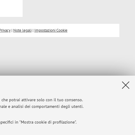
Privacy
|
Note legali
|
Impostazioni Cookie
i che potrai attivare solo con il tuo consenso.
onale e analisi dei comportamenti degli utenti.
ecifici in "Mostra cookie di profilazione".