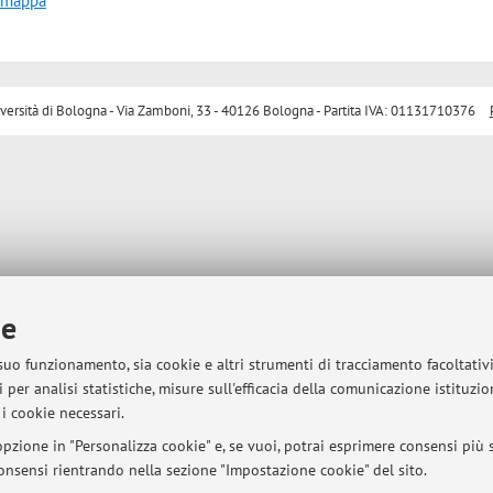
a mappa
sità di Bologna - Via Zamboni, 33 - 40126 Bologna - Partita IVA: 01131710376
ie
 suo funzionamento, sia cookie e altri strumenti di tracciamento facoltativ
 per analisi statistiche, misure sull'efficacia della comunicazione istituzi
i cookie necessari.
pzione in "Personalizza cookie" e, se vuoi, potrai esprimere consensi più sp
 consensi rientrando nella sezione "Impostazione cookie" del sito.