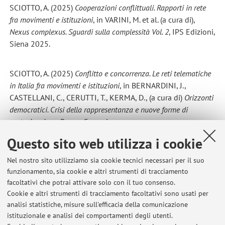
SCIOTTO, A. (2025)
Cooperazioni conflittuali. Rapporti in rete
fra movimenti e istituzioni
, in VARINI, M. et al. (a cura di),
Nexus complexus. Sguardi sulla complessità Vol. 2
, IPS Edizioni,
Siena 2025.
SCIOTTO, A. (2025)
Conflitto e concorrenza. Le reti telematiche
in Italia fra movimenti e istituzioni
, in BERNARDINI, J.,
CASTELLANI, C., CERUTTI, T., KERMA, D., (a cura di)
Orizzonti
democratici. Crisi della rappresentanza e nuove forme di
partecipazione
, Roma, Carocci.
Questo sito web utilizza i cookie
SCIOTTO, A. “
Forse qualcosa abbiamo fatto. Una storia torinese
Nel nostro sito utilizziamo sia cookie tecnici necessari per il suo
del Movimento dei Movimenti
” in AA. VV. (2023),
ControCANTO -
funzionamento, sia cookie e altri strumenti di tracciamento
movimenti sociali e cura del conflitto
, Torino, Morsi Editore.
facoltativi che potrai attivare solo con il tuo consenso.
Cookie e altri strumenti di tracciamento facoltativi sono usati per
CONTI, E., D’AVANZO, V., SCIOTTO, A. (2023),
Hic Sunt Leones –
analisi statistiche, misure sull'efficacia della comunicazione
istituzionale e analisi dei comportamenti degli utenti.
Lo sport e l’africa nel giornalismo italiano
, in «Quaderni di