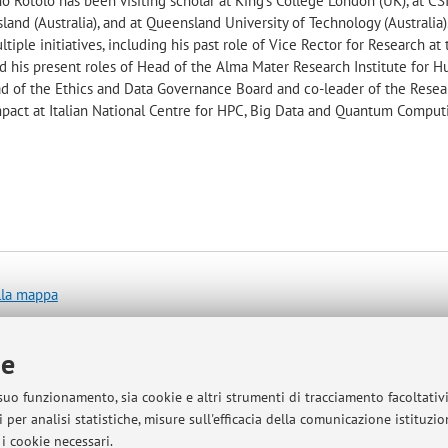
no Rotolo has been visiting scholar at King's College London (UK), at C
sland (Australia), and at Queensland University of Technology (Australia)
tiple initiatives, including his past role of Vice Rector for Research at
d his present roles of Head of the Alma Mater Research Institute for 
lead of the Ethics and Data Governance Board and co-leader of the Rese
mpact at Italian National Centre for HPC, Big Data and Quantum Comput
lla mappa
ie
 suo funzionamento, sia cookie e altri strumenti di tracciamento facoltativ
 per analisi statistiche, misure sull'efficacia della comunicazione istituzi
alle 16:00 alle 17:00 su appuntamento (contattare il docente su TEAMS o
i cookie necessari.