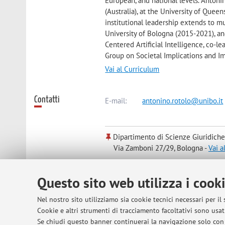
European, and national levels. Antoni
(Australia), at the University of Queen
institutional leadership extends to mul
University of Bologna (2015-2021), an
Centered Artificial Intelligence, co-
Group on Societal Implications and I
Vai al Curriculum
Contatti
E-mail:
antonino.rotolo@unibo.it
Dipartimento di Scienze Giuridiche
Via Zamboni 27/29, Bologna -
Vai a
Questo sito web utilizza i cook
Risorse in rete
ORCID
Nel nostro sito utilizziamo sia cookie tecnici necessari per il
Cookie e altri strumenti di tracciamento facoltativi sono usati
Orario di ricevimento
Il prof. Rotolo riceve ogni venerdì, d
Se chiudi questo banner continuerai la navigazione solo con 