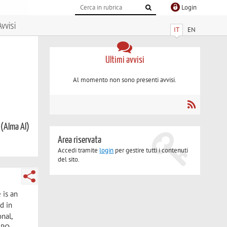
Login
Avvisi
IT
EN
Ultimi avvisi
Al momento non sono presenti avvisi.
 (Alma AI)
Area riservata
Accedi tramite
login
per gestire tutti i contenuti
del sito.
 is an
d in
nal,