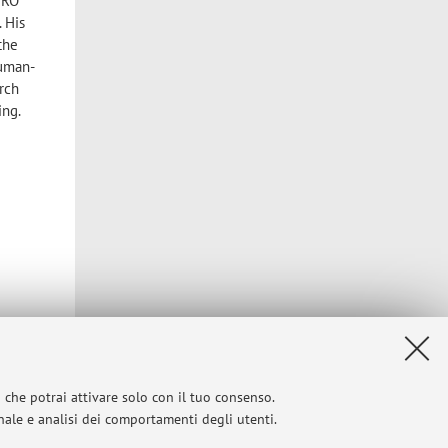
SIRO
. His
 the
Human-
arch
ing.
i che potrai attivare solo con il tuo consenso.
onale e analisi dei comportamenti degli utenti.
 via e-