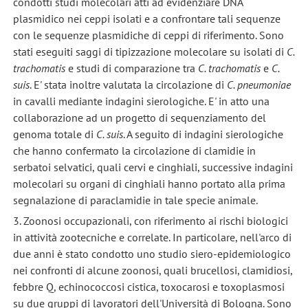
condotti studi molecolari atti ad evidenziare DNA
plasmidico nei ceppi isolati e a confrontare tali sequenze
con le sequenze plasmidiche di ceppi di riferimento. Sono
stati eseguiti saggi di tipizzazione molecolare su isolati di
C.
trachomatis
e studi di comparazione tra
C. trachomatis
e
C.
suis
. E' stata inoltre valutata la circolazione di
C. pneumoniae
in cavalli mediante indagini sierologiche. E' in atto una
collaborazione ad un progetto di sequenziamento del
genoma totale di
C. suis
. A seguito di indagini sierologiche
che hanno confermato la circolazione di clamidie in
serbatoi selvatici, quali cervi e cinghiali, successive indagini
molecolari su organi di cinghiali hanno portato alla prima
segnalazione di paraclamidie in tale specie animale.
3. Zoonosi occupazionali, con riferimento ai rischi biologici
in attività zootecniche e correlate. In particolare, nell'arco di
due anni è stato condotto uno studio siero-epidemiologico
nei confronti di alcune zoonosi, quali brucellosi, clamidiosi,
febbre Q, echinococcosi cistica, toxocarosi e toxoplasmosi
su due gruppi di lavoratori dell'Università di Bologna. Sono