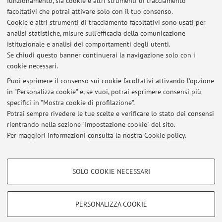
funzionamento, sia cookie e altri strumenti di tracciamento
resistenza, mediante ricerca di geni di resistenza in
facoltativi che potrai attivare solo con il tuo consenso.
campioni biologici di diverse specie animali.
Cookie e altri strumenti di tracciamento facoltativi sono usati per
analisi statistiche, misure sull'efficacia della comunicazione
istituzionale e analisi dei comportamenti degli utenti.
Se chiudi questo banner continuerai la navigazione solo con i
cookie necessari.
Puoi esprimere il consenso sui cookie facoltativi attivando l'opzione
in "Personalizza cookie" e, se vuoi, potrai esprimere consensi più
Ultimi avvisi
specifici in "Mostra cookie di profilazione".
Appelli Sanità Pubblica Veterinaria
Potrai sempre rivedere le tue scelte e verificare lo stato dei consensi
Pubblicato il: 09 febbraio 2016
rientrando nella sezione "Impostazione cookie" del sito.
Per maggiori informazioni
consulta la nostra Cookie policy
.
Tutti gli avvisi
COOKIE DI PROFILAZIONE - FACOLTATIVI
SOLO COOKIE NECESSARI
Si tratta di cookie utilizzati per analizzare le caratteristiche della navigazione
Area riservata
degli utenti, creare profili in base al loro comportamento sul sito, per analisi
Accedi tramite
login
per gestire tutti i contenuti del sito.
di marketing.
PERSONALIZZA COOKIE
Mostra cookie di profilazione