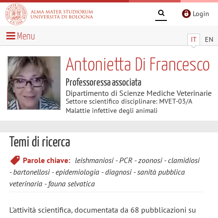
Login
Menu
IT
EN
Antonietta Di Francesco
Professoressa associata
Dipartimento di Scienze Mediche Veterinarie
Settore scientifico disciplinare: MVET-03/A
Malattie infettive degli animali
Temi di ricerca
Parole chiave:
leishmaniosi
PCR
zoonosi
clamidiosi
bartonellosi
epidemiologia
diagnosi
sanità pubblica
veterinaria
fauna selvatica
L'attività scientifica, documentata da 68 pubblicazioni su