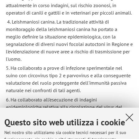
attualmente in corso indagini, sul rischio zoonosi, in
operatori di canili e gattili e in veterinari per piccoli animali.
4. Leishmaniosi canina. La tradizionale attività di
monitoraggio della leishmaniosi canina ha portato a
meglio definire la situazione epidemiologica, con la
segnalazione di diversi nuovi focolai autoctoni in Regione e
l'evidenziazione di nuove aree a rischio di trasmissione per
l'uomo.
5. Ha collaborato a prove di infezione sperimentale nel
suino con circovirus tipo 2 e parvovirus e alla conseguente
valutazione del ruolo proteggente dell'immunità passiva
naturale nei confronti di tali agenti.
6. Ha collaborato all'esecuzione di indagini
epidemiologiche relative alla circolazione del virus del
Cimurro del cane, di parvovirus canino tipo 2,
Ehrlichia canis
Questo sito web utilizza i cookie
e
Leishmania infantum
in cani da pastore.
7. Fauna selvatica. L'attiviyà di ricerca si è incentrata sul
Nel nostro sito utilizziamo sia cookie tecnici necessari per il suo
ruolo degli animali selvatici come indicatori di antibiotico-