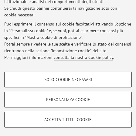
istituzionale e analisi dei comportamenti degli utenti.
Se chiudi questo banner continuerai la navigazione solo con i
cookie necessari.
© 2026 - ALMA MATER STUDIORUM - Università di Bologna - Via
Puoi esprimere il consenso sui cookie facoltativi attivando l'opzione
Zamboni, 33 - 40126 Bologna - Partita IVA: 01131710376
in "Personalizza cookie" e, se vuoi, potrai esprimere consensi più
Privacy
|
Note legali
|
Impostazioni Cookie
specifici in "Mostra cookie di profilazione".
Potrai sempre rivedere le tue scelte e verificare lo stato dei consensi
rientrando nella sezione "Impostazione cookie" del sito.
Per maggiori informazioni
consulta la nostra Cookie policy
.
COOKIE DI PROFILAZIONE - FACOLTATIVI
SOLO COOKIE NECESSARI
Si tratta di cookie utilizzati per analizzare le caratteristiche della navigazione
degli utenti, creare profili in base al loro comportamento sul sito, per analisi
di marketing.
PERSONALIZZA COOKIE
Mostra cookie di profilazione
Google/Youtube Video
COOKIE TECNICI - NECESSARI
ACCETTA TUTTI I COOKIE
Facebook
Si tratta di cookie tecnici utilizzati, a titolo esemplificativo, per il corretto
Vimeo
funzionamento del sito, salvare le preferenze di navigazione, per il