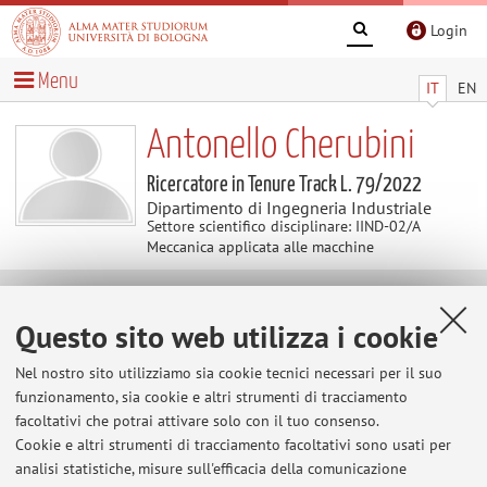
Login
Menu
IT
EN
Antonello Cherubini
Ricercatore in Tenure Track L. 79/2022
Dipartimento di Ingegneria Industriale
Settore scientifico disciplinare: IIND-02/A
Meccanica applicata alle macchine
Avvisi
Questo sito web utilizza i cookie
Al momento non sono presenti avvisi.
Nel nostro sito utilizziamo sia cookie tecnici necessari per il suo
funzionamento, sia cookie e altri strumenti di tracciamento
facoltativi che potrai attivare solo con il tuo consenso.
Cookie e altri strumenti di tracciamento facoltativi sono usati per
Area riservata
analisi statistiche, misure sull'efficacia della comunicazione
Accedi tramite
login
per gestire tutti i contenuti del sito.