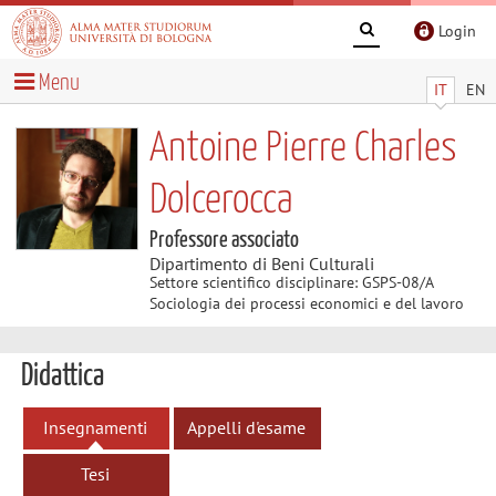
Login
Menu
IT
EN
Antoine Pierre Charles
Dolcerocca
Professore associato
Dipartimento di Beni Culturali
Settore scientifico disciplinare: GSPS-08/A
Sociologia dei processi economici e del lavoro
Didattica
Insegnamenti
Appelli d'esame
Tesi