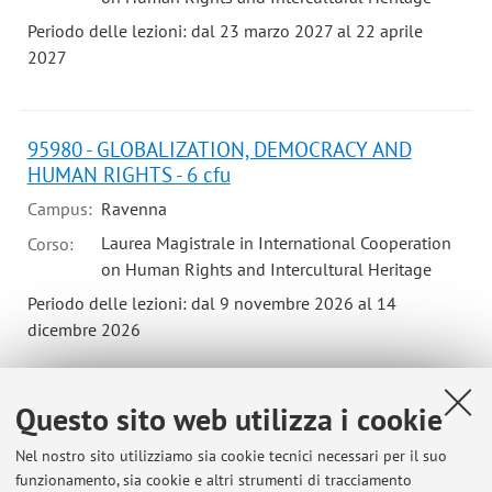
Periodo delle lezioni: dal 23 marzo 2027 al 22 aprile
2027
95980 - GLOBALIZATION, DEMOCRACY AND
HUMAN RIGHTS - 6 cfu
Campus:
Ravenna
Laurea Magistrale in International Cooperation
Corso:
on Human Rights and Intercultural Heritage
Periodo delle lezioni: dal 9 novembre 2026 al 14
dicembre 2026
Questo sito web utilizza i cookie
94473 - HISTOIRE CONTEMPORAINE DE
L'AFRIQUE DU NORD ET DU MOYEN-ORIENT - 6
Nel nostro sito utilizziamo sia cookie tecnici necessari per il suo
cfu
funzionamento, sia cookie e altri strumenti di tracciamento