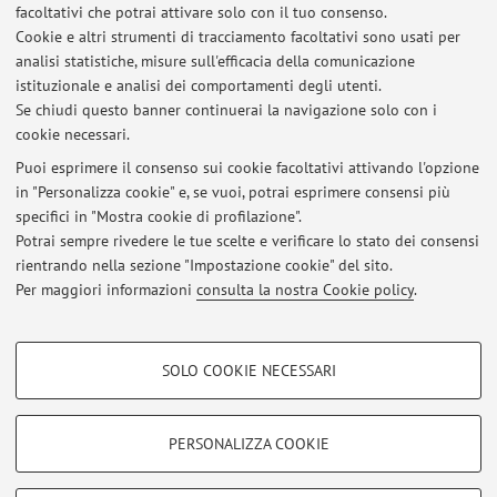
facoltativi che potrai attivare solo con il tuo consenso.
Campus:
Ravenna
Cookie e altri strumenti di tracciamento facoltativi sono usati per
Laurea Magistrale in International Cooperation
Corso:
analisi statistiche, misure sull'efficacia della comunicazione
on Human Rights and Intercultural Heritage
istituzionale e analisi dei comportamenti degli utenti.
Se chiudi questo banner continuerai la navigazione solo con i
cookie necessari.
Puoi esprimere il consenso sui cookie facoltativi attivando l'opzione
in "Personalizza cookie" e, se vuoi, potrai esprimere consensi più
Ultimi avvisi
specifici in "Mostra cookie di profilazione".
Seminari "Uomini, Natura, Tecnologia"
Potrai sempre rivedere le tue scelte e verificare lo stato dei consensi
Pubblicato il: 25 febbraio 2025
rientrando nella sezione "Impostazione cookie" del sito.
Per maggiori informazioni
consulta la nostra Cookie policy
.
Tutti gli avvisi
COOKIE DI PROFILAZIONE - FACOLTATIVI
SOLO COOKIE NECESSARI
Si tratta di cookie utilizzati per analizzare le caratteristiche della navigazione
Area riservata
degli utenti, creare profili in base al loro comportamento sul sito, per analisi
Accedi tramite
login
per gestire tutti i contenuti del sito.
di marketing.
PERSONALIZZA COOKIE
Mostra cookie di profilazione