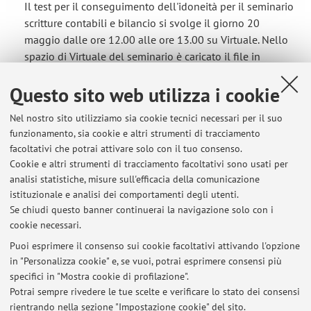
Il test per il conseguimento dell'idoneità per il seminario
scritture contabili e bilancio si svolge il giorno 20
maggio dalle ore 12.00 alle ore 13.00 su Virtuale. Nello
spazio di Virtuale del seminario è caricato il file in
formato .pdf contenente 12 domande a risposta chiusa.
Questo sito web utilizza i cookie
Gli studenti che hanno ...
Pubblicato il: 19 maggio 2022
Nel nostro sito utilizziamo sia cookie tecnici necessari per il suo
funzionamento, sia cookie e altri strumenti di tracciamento
frequenza lezioni per sostenere la prova finale
facoltativi che potrai attivare solo con il tuo consenso.
del seminario "Bilancio e scritture contabili"
Cookie e altri strumenti di tracciamento facoltativi sono usati per
analisi statistiche, misure sull'efficacia della comunicazione
La pagina del seminario "bilancio e scritture contabili"
istituzionale e analisi dei comportamenti degli utenti.
riporta per errore il numero di 16 ore su 24 di lezione a
Se chiudi questo banner continuerai la navigazione solo con i
specifica dell'indicazione della necessità di frequentare
cookie necessari.
almeno i due terzi delle ore di lezione per poter
Puoi esprimere il consenso sui cookie facoltativi attivando l'opzione
sostenere la prova finale (test). Poiché le ore di lezione
in "Personalizza cookie" e, se vuoi, potrai esprimere consensi più
sono in realtà 15, ...
specifici in "Mostra cookie di profilazione".
Pubblicato il: 06 maggio 2022
Potrai sempre rivedere le tue scelte e verificare lo stato dei consensi
rientrando nella sezione "Impostazione cookie" del sito.