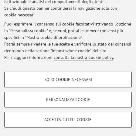
istituzionale e analisi dei comportamenti degli utenti.
Se chiudi questo banner continuerai la navigazione solo con i
Al momento non sono presenti avvisi.
cookie necessari.
Puoi esprimere il consenso sui cookie facoltativi attivando l'opzione
in "Personalizza cookie" e, se vuoi, potrai esprimere consensi più
specifici in "Mostra cookie di profilazione".
Potrai sempre rivedere le tue scelte e verificare lo stato dei consensi
Area riservata
rientrando nella sezione "Impostazione cookie" del sito.
Accedi tramite
login
per gestire tutti i contenuti del sito.
Per maggiori informazioni
consulta la nostra Cookie policy
.
COOKIE DI PROFILAZIONE - FACOLTATIVI
© 2026 - ALMA MATER STUDIORUM - Università di Bologna - Via
SOLO COOKIE NECESSARI
Zamboni, 33 - 40126 Bologna - Partita IVA: 01131710376
Si tratta di cookie utilizzati per analizzare le caratteristiche della navigazione
Privacy
|
Note legali
|
Impostazioni Cookie
degli utenti, creare profili in base al loro comportamento sul sito, per analisi
di marketing.
PERSONALIZZA COOKIE
Mostra cookie di profilazione
Google/Youtube Video
COOKIE TECNICI - NECESSARI
ACCETTA TUTTI I COOKIE
Facebook
Si tratta di cookie tecnici utilizzati, a titolo esemplificativo, per il corretto
Vimeo
funzionamento del sito, salvare le preferenze di navigazione, per il