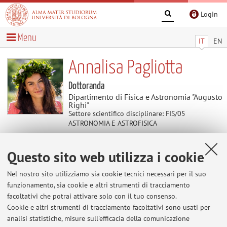
Login
Menu
IT
EN
Annalisa Pagliotta
Dottoranda
Dipartimento di Fisica e Astronomia "Augusto
Righi"
Settore scientifico disciplinare: FIS/05
ASTRONOMIA E ASTROFISICA
Questo sito web utilizza i cookie
Contenuti utili
Nel nostro sito utilizziamo sia cookie tecnici necessari per il suo
Al momento non sono presenti contenuti.
funzionamento, sia cookie e altri strumenti di tracciamento
facoltativi che potrai attivare solo con il tuo consenso.
Cookie e altri strumenti di tracciamento facoltativi sono usati per
analisi statistiche, misure sull'efficacia della comunicazione
Ultimi avvisi