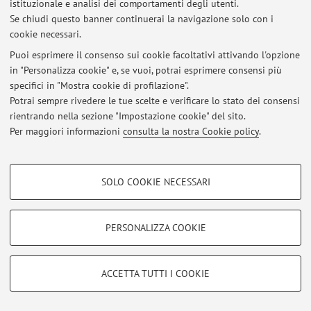
istituzionale e analisi dei comportamenti degli utenti.
Se chiudi questo banner continuerai la navigazione solo con i
cookie necessari.
Puoi esprimere il consenso sui cookie facoltativi attivando l'opzione
Ultimi avvisi
in "Personalizza cookie" e, se vuoi, potrai esprimere consensi più
specifici in "Mostra cookie di profilazione".
Al momento non sono presenti avvisi.
Potrai sempre rivedere le tue scelte e verificare lo stato dei consensi
rientrando nella sezione "Impostazione cookie" del sito.
Per maggiori informazioni
consulta la nostra Cookie policy
.
COOKIE DI PROFILAZIONE - FACOLTATIVI
Area riservata
SOLO COOKIE NECESSARI
Accedi tramite
login
per gestire tutti i contenuti del sito.
Si tratta di cookie utilizzati per analizzare le caratteristiche della navigazione
degli utenti, creare profili in base al loro comportamento sul sito, per analisi
di marketing.
PERSONALIZZA COOKIE
Mostra cookie di profilazione
© 2026 - ALMA MATER STUDIORUM - Università di Bologna - Via
Zamboni, 33 - 40126 Bologna - Partita IVA: 01131710376
Google/Youtube Video
Privacy
|
Note legali
|
Impostazioni Cookie
COOKIE TECNICI - NECESSARI
ACCETTA TUTTI I COOKIE
Facebook
Si tratta di cookie tecnici utilizzati, a titolo esemplificativo, per il corretto
Vimeo
funzionamento del sito, salvare le preferenze di navigazione, per il