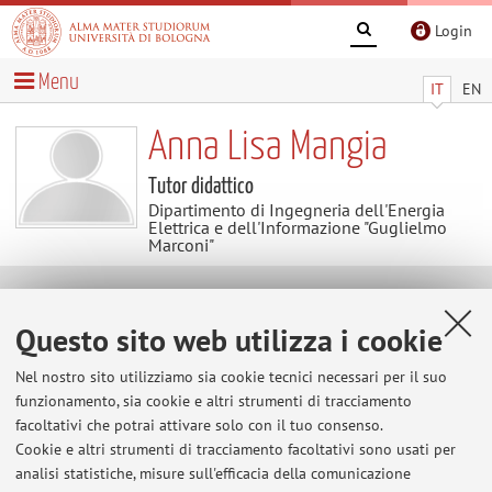
Login
Menu
IT
EN
Anna Lisa Mangia
Tutor didattico
Dipartimento di Ingegneria dell'Energia
Elettrica e dell'Informazione "Guglielmo
Marconi"
Didattica
Questo sito web utilizza i cookie
Attività
Nel nostro sito utilizziamo sia cookie tecnici necessari per il suo
funzionamento, sia cookie e altri strumenti di tracciamento
facoltativi che potrai attivare solo con il tuo consenso.
Anno Accademico
Cookie e altri strumenti di tracciamento facoltativi sono usati per
analisi statistiche, misure sull'efficacia della comunicazione
Non sono presenti attività didattiche per l'A.A.
2026-2027
.