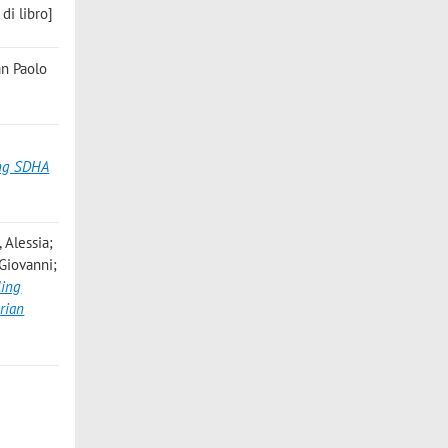
di libro]
ian Paolo
ing SDHA
 Alessia;
 Giovanni;
ling
rian