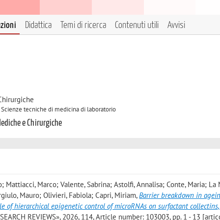
azioni
Didattica
Temi di ricerca
Contenuti utili
Avvisi
Chirurgiche
 Scienze tecniche di medicina di laboratorio
Mediche e Chirurgiche
; Mattiacci, Marco; Valente, Sabrina; Astolfi, Annalisa; Conte, Maria; La
giulo, Mauro; Olivieri, Fabiola; Capri, Miriam
,
Barrier breakdown in agei
le of hierarchical epigenetic control of microRNAs on surfactant collectins
SEARCH REVIEWS», 2026, 114, Article number: 103003, pp. 1 - 13 [artic