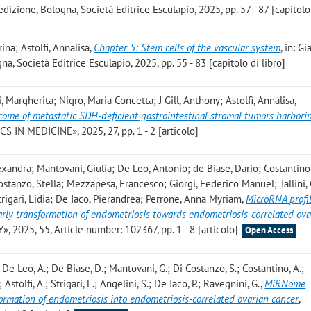
 edizione, Bologna, Società Editrice Esculapio, 2025, pp. 57 - 87 [capitolo 
ina; Astolfi, Annalisa
,
Chapter 5: Stem cells of the vascular system
, in: G
gna, Società Editrice Esculapio, 2025, pp. 55 - 83 [capitolo di libro]
Margherita; Nigro, Maria Concetta; J Gill, Anthony; Astolfi, Annalisa
,
come of metastatic SDH-deficient gastrointestinal stromal tumors harbor
CS IN MEDICINE», 2025, 27, pp. 1 - 2 [articolo]
xandra; Mantovani, Giulia; De Leo, Antonio; de Biase, Dario; Costantino,
Costanzo, Stella; Mezzapesa, Francesco; Giorgi, Federico Manuel; Tallini,
Strigari, Lidia; De Iaco, Pierandrea; Perrone, Anna Myriam
,
MicroRNA profi
early transformation of endometriosis towards endometriosis-correlated ova
025, 55, Article number: 102367, pp. 1 - 8 [articolo]
Open Access
.; De Leo, A.; De Biase, D.; Mantovani, G.; Di Costanzo, S.; Costantino, A.;
; Astolfi, A.; Strigari, L.; Angelini, S.; De Iaco, P.; Ravegnini, G.
,
MiRNome
formation of endometriosis into endometriosis-correlated ovarian cancer
,