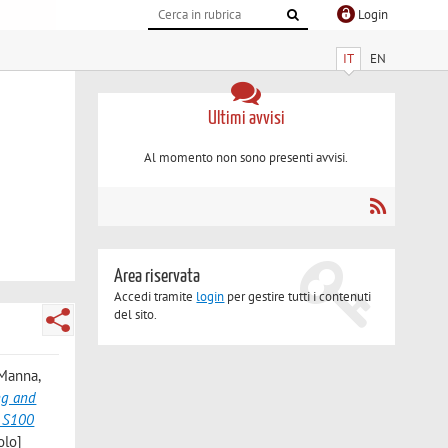
Login
IT
EN
Ultimi avvisi
Al momento non sono presenti avvisi.
Area riservata
Accedi tramite
login
per gestire tutti i contenuti
del sito.
 Manna,
ng and
, S100
olo]