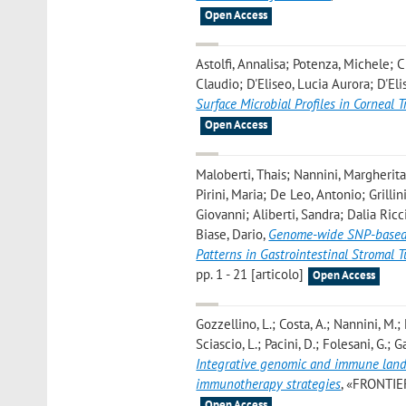
Open Access
Astolfi, Annalisa; Potenza, Michele; 
Claudio; D'Eliseo, Lucia Aurora; D'El
Surface Microbial Profiles in Corneal 
Open Access
Maloberti, Thais; Nannini, Margherita;
Pirini, Maria; De Leo, Antonio; Grilli
Giovanni; Aliberti, Sandra; Dalia Ric
Biase, Dario
,
Genome-wide SNP-based Pr
Patterns in Gastrointestinal Stromal 
pp. 1 - 21 [articolo]
Open Access
Gozzellino, L.; Costa, A.; Nannini, M.; 
Sciascio, L.; Pacini, D.; Folesani, G.; G
Integrative genomic and immune lands
immunotherapy strategies
, «FRONTIE
Open Access