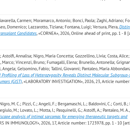
Ciavarella, Carmen; Moramarco, Antonio; Bonci, Paola; Zaghi, Adriano; Fo
iseo, Domenico; Lazzarotto, Tiziana; Fontana, Luigi; Versura, Piera
,
Distin
Transplant Candidates
, «CORNEA», 2026, Online ahead of print, pp. 1 - 8 [
 Astolfi, Annalisa; Nigro, Maria Concetta; Gozzellino, Livia; Costa, Alice;
ni, Marco; Vincenzi, Bruno; Fumagalli, Elena; Brunello, Antonella; Grignan
ci, Angela; Gelsomino, Fabio; Tallini, Giovanni; Pantaleo, Maria Abbonda
ofiling of Loss of Heterozygosity Reveals Distinct Molecular Subgroup-s
Tumors (GIST)
, «LABORATORY INVESTIGATION», 2026, 23, Article number
Nigro, M. C.; Pizzi, C.; Angeli, F.; Bergamaschi, L.; Baldovini, C.; Corti, B.;
argiulo, M.; Lovato, L.; Motta, I.; Pasquinelli, G.; Astolfi, A.; Pantaleo, M. A.
cape analysis of intimal sarcomas for emerging therapeutic targets and
RS IN IMMUNOLOGY», 2026, 17, Article number: 1723978, pp. 1 - 10 [art