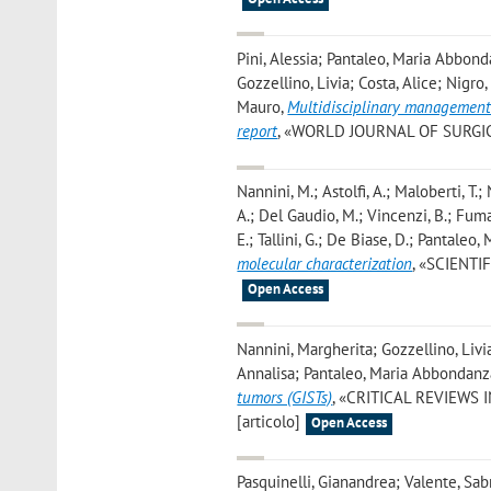
Pini, Alessia; Pantaleo, Maria Abbondan
Gozzellino, Livia; Costa, Alice; Nigro
Mauro
,
Multidisciplinary management 
report
, «WORLD JOURNAL OF SURGICAL 
Nannini, M.; Astolfi, A.; Maloberti, T.; 
A.; Del Gaudio, M.; Vincenzi, B.; Fumaga
E.; Tallini, G.; De Biase, D.; Pantaleo, 
molecular characterization
, «SCIENTIF
Open Access
Nannini, Margherita; Gozzellino, Livia
Annalisa; Pantaleo, Maria Abbondanz
tumors (GISTs)
, «CRITICAL REVIEWS I
[articolo]
Open Access
Pasquinelli, Gianandrea; Valente, Sabr