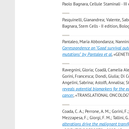
Paolo Bagnara, Cellule Staminali - III
Pasquinelli, Gianandrea; Valente, Sabr
Bagnara, Stem Cells - II edition, Bolo
Pantaleo, Maria Abbondanza; Nannini, 
Correspondence on "Good survival out
mutations" by Pantaleo et al
, «GENETI
Ravegnini, Gloria; Coadă, Camelia Ale
Gorini, Francesca; Dondi, Giulia; Di 
Angelini, Sabrina; Astolfi, Annalisa; 
reveals potential biomarkers for the 
cancer
, «TRANSLATIONAL ONCOLOGY», 2
Coada, C. A.; Perrone, A. M.; Gorini, F
Mezzapesa, F.; Giorgi, F. M.; Tallini, G.
alterations drive the malignant trans