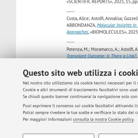
«SCIENTIFIC REPORTS», 2025, 15, pp. 
Costa, Alice; Astolfi, Annalisa; Gozze
ABBONDANZA
,
Molecular Insights i
Approaches
, «BIOMOLECULES», 2025, 1
Potenza, M.; Moramarco, A.; Astolfi, A.
Transplant Outcome: Is There a Link?
Open Access
Questo sito web utilizza i cook
Clougher, Suzanne Bianca; Miorelli, Ca
Nel nostro sito utilizziamo sia cookie tecnici necessari per il
Pets in the household increase ocul
Cookie e altri strumenti di tracciamento facoltativi sono usati
Article number: 101044, pp. 101044-1
Se chiudi questo banner continuerai la navigazione solo con 
Puoi esprimere il consenso sui cookie facoltativi attivando l'o
Potrai sempre rivedere le tue scelte e verificare lo stato dei
1
2
3
4
5
Per maggiori informazioni
consulta la nostra Cookie policy
.
COOKIE DI PROFILAZIONE - FACOLTATIVI