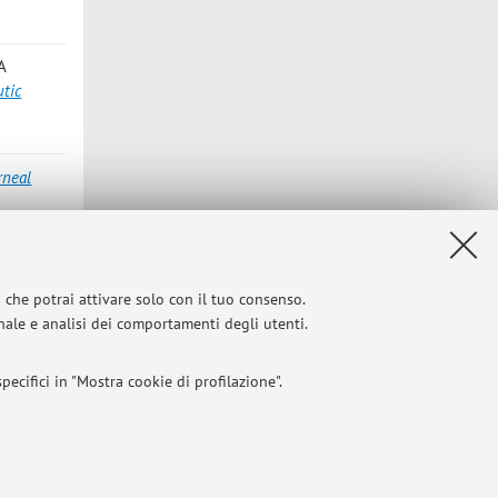
A
utic
rneal
, Piera
,
i che potrai attivare solo con il tuo consenso.
2025, 20,
onale e analisi dei comportamenti degli utenti.
ecifici in "Mostra cookie di profilazione".
l 2004
I