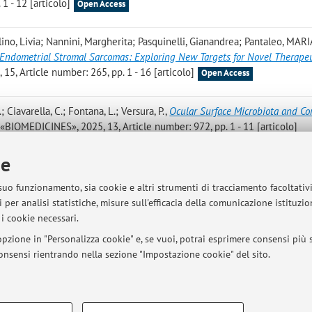
1 - 12 [articolo]
Open Access
llino, Livia; Nannini, Margherita; Pasquinelli, Gianandrea; Pantaleo, MARI
n Endometrial Stromal Sarcomas: Exploring New Targets for Novel Therape
5, Article number: 265, pp. 1 - 16 [articolo]
Open Access
; Ciavarella, C.; Fontana, L.; Versura, P.
,
Ocular Surface Microbiota and Co
, «BIOMEDICINES», 2025, 13, Article number: 972, pp. 1 - 11 [articolo]
ie
milla; Astolfi, Annalisa; Zaghi, Adriano; Scagliarini, Alessandra; Versura
 suo funzionamento, sia cookie e altri strumenti di tracciamento facoltativ
ar surface microbiome exchanges between dog and owner
, «ONE HEALTH», 
 per analisi statistiche, misure sull'efficacia della comunicazione istituzi
 - 101044-8 [articolo]
Open Access
i cookie necessari.
pzione in "Personalizza cookie" e, se vuoi, potrai esprimere consensi più sp
 consensi rientrando nella sezione "Impostazione cookie" del sito.
Pubblicazioni antecedenti i
COOKIE TECNICI - NECESSAR