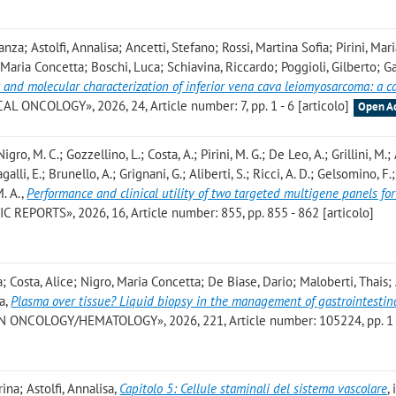
za; Astolfi, Annalisa; Ancetti, Stefano; Rossi, Martina Sofia; Pirini, Mari
, Maria Concetta; Boschi, Luca; Schiavina, Riccardo; Poggioli, Gilberto; Ga
and molecular characterization of inferior vena cava leiomyosarcoma: a c
ONCOLOGY», 2026, 24, Article number: 7, pp. 1 - 6 [articolo]
Open A
Nigro, M. C.; Gozzellino, L.; Costa, A.; Pirini, M. G.; De Leo, A.; Grillini, M.;
lli, E.; Brunello, A.; Grignani, G.; Aliberti, S.; Ricci, A. D.; Gelsomino, F.;
M. A.
,
Performance and clinical utility of two targeted multigene panels fo
IC REPORTS», 2026, 16, Article number: 855, pp. 855 - 862 [articolo]
; Costa, Alice; Nigro, Maria Concetta; De Biase, Dario; Maloberti, Thais; A
a
,
Plasma over tissue? Liquid biopsy in the management of gastrointestin
N ONCOLOGY/HEMATOLOGY», 2026, 221, Article number: 105224, pp. 1 
ina; Astolfi, Annalisa
,
Capitolo 5: Cellule staminali del sistema vascolare
,