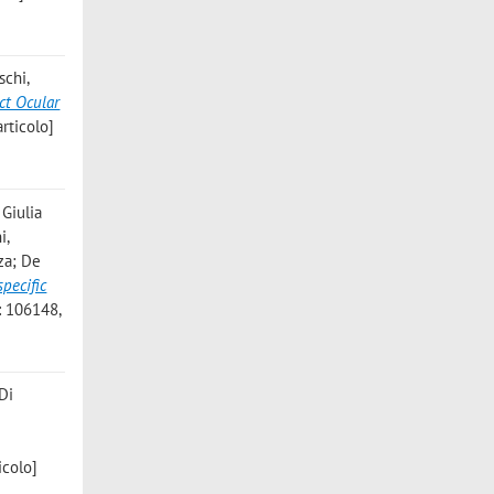
schi,
ct Ocular
articolo]
 Giulia
i,
nza; De
pecific
: 106148,
 Di
,
icolo]