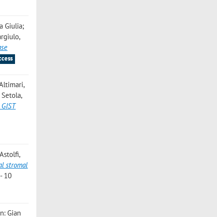
a Giulia;
rgiulo,
ase
ccess
 Altimari,
 Setola,
r GIST
stolfi,
al stromal
- 10
 in: Gian