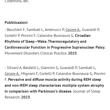
Cisternino, BR.
Pubblicazioni
- Baschieri F, Sambati L, Antenucci P,
Cecere A.
, Guaraldi P,
Cortelli P, Provini F, Calandra-Buonaura G.
Circadian
Rhythms of Sleep–Wake, Thermoregulatory and
Cardiovascular Function in Progressive Supranuclear Palsy.
Movement Disorders Clinical Practice.
2025
.
- Silvani A, Baldelli L, Giannini G, Guaraldi P, Sambati L,
Cecere A.
, Mignani F, Cortelli P, Calandra-Buonaura G, Provini
F.
Pervasive and diffuse muscle activity during REM sleep
and non-REM sleep characterises multiple system atrophy
in comparison with Parkinson's disease.
Journal of Sleep
Research.
2023
.