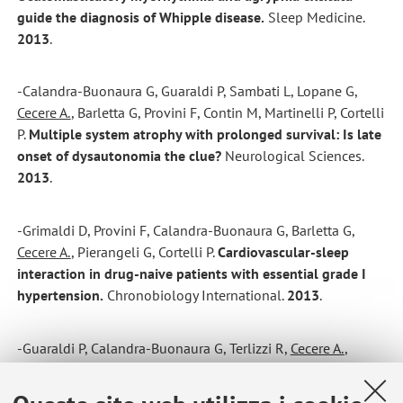
guide the diagnosis of Whipple disease.
Sleep Medicine.
2013
.
-Calandra-Buonaura G, Guaraldi P, Sambati L, Lopane G,
Cecere A.
, Barletta G, Provini F, Contin M, Martinelli P, Cortelli
P.
Multiple system atrophy with prolonged survival: Is late
onset of dysautonomia the clue?
Neurological Sciences.
2013
.
-Grimaldi D, Provini F, Calandra-Buonaura G, Barletta G,
Cecere A.
, Pierangeli G, Cortelli P.
Cardiovascular-sleep
interaction in drug-naive patients with essential grade I
hypertension.
Chronobiology International.
2013
.
-Guaraldi P, Calandra-Buonaura G, Terlizzi R,
Cecere A.
,
Solieri L, Barletta G, Cortelli P.
Tilt-induced cardioinhibitory
syncope: A follow-up study in 16 patients.
Clinical