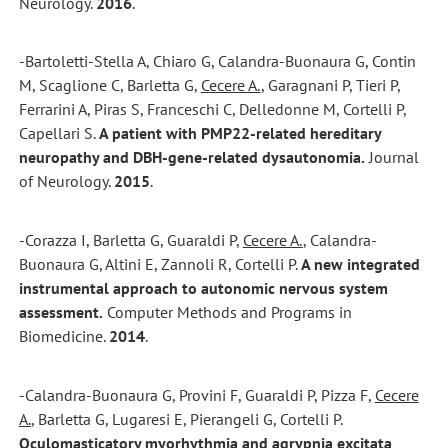
Neurology.
2016
.
-Bartoletti-Stella A, Chiaro G, Calandra-Buonaura G, Contin
M, Scaglione C, Barletta G,
Cecere A.
, Garagnani P, Tieri P,
Ferrarini A, Piras S, Franceschi C, Delledonne M, Cortelli P,
Capellari S.
A patient with PMP22-related hereditary
neuropathy and DBH-gene-related dysautonomia.
Journal
of Neurology.
2015
.
-Corazza I, Barletta G, Guaraldi P,
Cecere A.
, Calandra-
Buonaura G, Altini E, Zannoli R, Cortelli P.
A new integrated
instrumental approach to autonomic nervous system
assessment.
Computer Methods and Programs in
Biomedicine.
2014
.
-Calandra-Buonaura G, Provini F, Guaraldi P, Pizza F,
Cecere
A.
, Barletta G, Lugaresi E, Pierangeli G, Cortelli P.
Oculomasticatory myorhythmia and agrypnia excitata