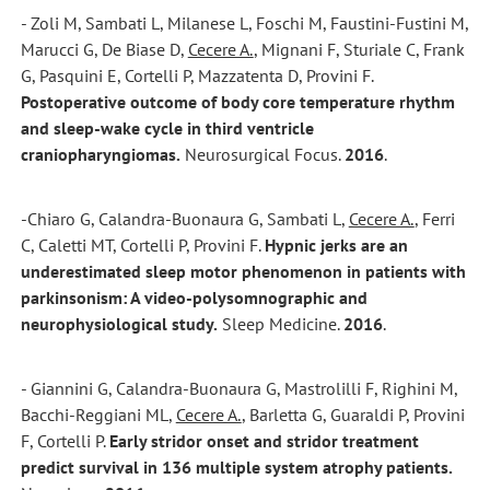
- Zoli M, Sambati L, Milanese L, Foschi M, Faustini-Fustini M,
Marucci G, De Biase D,
Cecere A.
, Mignani F, Sturiale C, Frank
G, Pasquini E, Cortelli P, Mazzatenta D, Provini F.
Postoperative outcome of body core temperature rhythm
and sleep-wake cycle in third ventricle
craniopharyngiomas.
Neurosurgical Focus.
2016
.
-Chiaro G, Calandra-Buonaura G, Sambati L,
Cecere A.
, Ferri
C, Caletti MT, Cortelli P, Provini F.
Hypnic jerks are an
underestimated sleep motor phenomenon in patients with
parkinsonism: A video-polysomnographic and
neurophysiological study.
Sleep Medicine.
2016
.
- Giannini G, Calandra-Buonaura G, Mastrolilli F, Righini M,
Bacchi-Reggiani ML,
Cecere A.
, Barletta G, Guaraldi P, Provini
F, Cortelli P.
Early stridor onset and stridor treatment
predict survival in 136 multiple system atrophy patients.