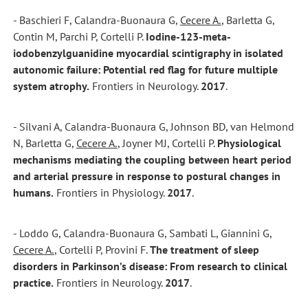
- Baschieri F, Calandra-Buonaura G,
Cecere A.
, Barletta G,
Contin M, Parchi P, Cortelli P.
Iodine-123-meta-
iodobenzylguanidine myocardial scintigraphy in isolated
autonomic failure: Potential red flag for future multiple
system atrophy.
Frontiers in Neurology.
2017
.
- Silvani A, Calandra-Buonaura G, Johnson BD, van Helmond
N, Barletta G,
Cecere A.
, Joyner MJ, Cortelli P.
Physiological
mechanisms mediating the coupling between heart period
and arterial pressure in response to postural changes in
humans.
Frontiers in Physiology.
2017
.
- Loddo G, Calandra-Buonaura G, Sambati L, Giannini G,
Cecere A.
, Cortelli P, Provini F.
The treatment of sleep
disorders in Parkinson’s disease: From research to clinical
practice.
Frontiers in Neurology.
2017
.