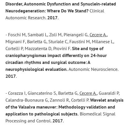
Disorder, Autonomic Dysfunction and Synuclein-related
Neurodegeneration: Where Do We Stand?
Clinical
Autonomic Research.
2017
.
- Foschi M, Sambati L, Zoli M, Pierangeli G,
Cecere A.
,
Mignani F, Barletta G, Sturiale C, Faustini M, Milanese L,
Cortelli P, Mazzatenta D, Provini F.
Site and type of
craniopharyngiomas impact differently on 24-hour
circadian rhythms and surgical outcome: A
neurophysiological evaluation.
Autonomic Neuroscience.
2017
.
- Corazza I, Giancaterino S, Barletta G,
Cecere A.
, Guaraldi P,
Calandra-Buonaura G, Zannoli R, Cortelli P.
Wavelet analysis
of the Valsalva maneuver: Methodology validation and
application to pathological subjects.
Biomedical Signal
Processing and Control.
2017
.