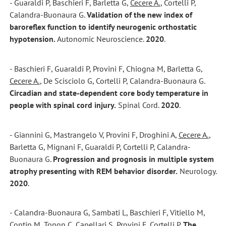
- Guaraldi P, Baschieri F, Barletta G,
Cecere A.
, Cortelli P,
Calandra-Buonaura G.
Validation of the new index of
baroreflex function to identify neurogenic orthostatic
hypotension.
Autonomic Neuroscience.
2020
.
- Baschieri F, Guaraldi P, Provini F, Chiogna M, Barletta G,
Cecere A.
, De Scisciolo G, Cortelli P, Calandra-Buonaura G.
Circadian and state-dependent core body temperature in
people with spinal cord injury.
Spinal Cord.
2020
.
- Giannini G, Mastrangelo V, Provini F, Droghini A,
Cecere A.
,
Barletta G, Mignani F, Guaraldi P, Cortelli P, Calandra-
Buonaura G.
Progression and prognosis in multiple system
atrophy presenting with REM behavior disorder.
Neurology.
2020
.
- Calandra-Buonaura G, Sambati L, Baschieri F, Vitiello M,
Contin M, Tonon C, Capellari S, Provini F, Cortelli P.
The