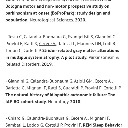
Bologna motor and non-motor prospective study on
parkinsonism at onset (BoProPark): study design and
population.
Neurological Sciences.
2020
.
- Testa C, Calandra-Buonaura G, Evangelisti S, Giannini G,
Provini F, Ratti S,
Cecere A.
, Talozzi L, Manners DN, Lodi R,
Tonon C, Cortelli P.
Stridor-related gray matter alterations
in multiple system atrophy: A pilot study.
Parkinsonism &
Related Disorders.
2019
.
- Giannini G, Calandra-Buonaura G, Asioli GM,
Cecere A.
,
Barletta G, Mignani F, Ratti S, Guaraldi P, Provini F, Cortelli P.
The natural history of idiopathic autonomic failure: The
IAF-BO cohort study.
Neurology.
2018
.
- Chiaro G, Calandra-Buonaura G,
Cecere A.
, Mignani F,
Sambati L, Loddo G, Cortelli P, Provini F.
REM Sleep Behavior