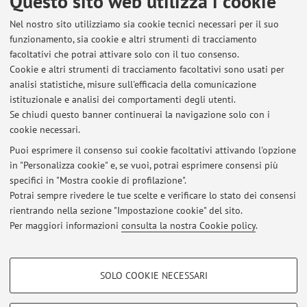
Questo sito web utilizza i cookie
Autonomic Research.
2012
.
Nel nostro sito utilizziamo sia cookie tecnici necessari per il suo
funzionamento, sia cookie e altri strumenti di tracciamento
-Vigneri S, Guaraldi P, Calandra-Buonaura G, Terlizzi R,
facoltativi che potrai attivare solo con il tuo consenso.
Cecere A.
, Barletta G, Cortelli P.
Switching on deep brain
Cookie e altri strumenti di tracciamento facoltativi sono usati per
stimulation: Effects on cardiovascular regulation and
analisi statistiche, misure sull'efficacia della comunicazione
respiration.
Autonomic Neuroscience.
2012
.
istituzionale e analisi dei comportamenti degli utenti.
Se chiudi questo banner continuerai la navigazione solo con i
cookie necessari.
Puoi esprimere il consenso sui cookie facoltativi attivando l'opzione
in "Personalizza cookie" e, se vuoi, potrai esprimere consensi più
Ultimi avvisi
specifici in "Mostra cookie di profilazione".
Potrai sempre rivedere le tue scelte e verificare lo stato dei consensi
Al momento non sono presenti avvisi.
rientrando nella sezione "Impostazione cookie" del sito.
Per maggiori informazioni
consulta la nostra Cookie policy
.
COOKIE DI PROFILAZIONE - FACOLTATIVI
SOLO COOKIE NECESSARI
Area riservata
Si tratta di cookie utilizzati per analizzare le caratteristiche della navigazione
degli utenti, creare profili in base al loro comportamento sul sito, per analisi
Accedi tramite
login
per gestire tutti i contenuti del sito.