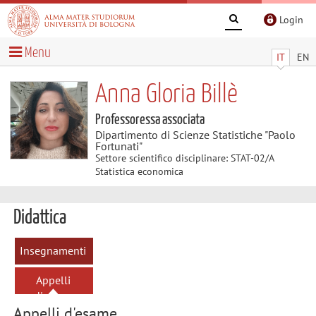
Login
Menu
IT
EN
Anna Gloria Billè
Professoressa associata
Dipartimento di Scienze Statistiche "Paolo
Fortunati"
Settore scientifico disciplinare: STAT-02/A
Statistica economica
Didattica
Insegnamenti
Appelli
d'esame
Appelli d'esame