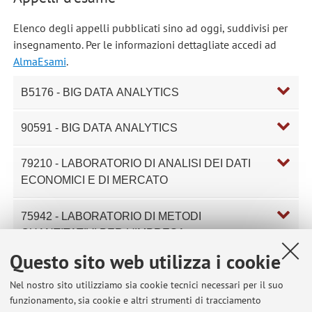
Elenco degli appelli pubblicati sino ad oggi, suddivisi per
insegnamento. Per le informazioni dettagliate accedi ad
AlmaEsami
.
B5176 - BIG DATA ANALYTICS
90591 - BIG DATA ANALYTICS
79210 - LABORATORIO DI ANALISI DEI DATI
ECONOMICI E DI MERCATO
75942 - LABORATORIO DI METODI
QUANTITATIVI PER L'IMPRESA
Questo sito web utilizza i cookie
85257 - LABORATORIO DI METODI
Nel nostro sito utilizziamo sia cookie tecnici necessari per il suo
QUANTITATIVI PER L'IMPRESA
funzionamento, sia cookie e altri strumenti di tracciamento