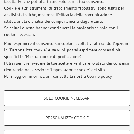
facoltativi che potrai attivare solo con il tuo consenso.
90584 - SOCIAL MEDIA MARKETING E BIG
Cookie e altri strumenti di tracciamento facoltativi sono usati per
DATA ANALYTICS (C.I.)
analisi statistiche, misure sull'efficacia della comunicazione
istituzionale e analisi dei comportamenti degli utenti.
B5138 - SPATIAL DATA ANALYTICS
Se chiudi questo banner continuerai la navigazione solo con i
cookie necessari.
Puoi esprimere il consenso sui cookie facoltativi attivando l'opzione
in "Personalizza cookie" e, se vuoi, potrai esprimere consensi più
Ultimi avvisi
specifici in "Mostra cookie di profilazione".
Potrai sempre rivedere le tue scelte e verificare lo stato dei consensi
Al momento non sono presenti avvisi.
rientrando nella sezione "Impostazione cookie" del sito.
Per maggiori informazioni
consulta la nostra Cookie policy
.
COOKIE DI PROFILAZIONE - FACOLTATIVI
SOLO COOKIE NECESSARI
Area riservata
Si tratta di cookie utilizzati per analizzare le caratteristiche della navigazione
degli utenti, creare profili in base al loro comportamento sul sito, per analisi
Accedi tramite
login
per gestire tutti i contenuti del sito.
di marketing.
PERSONALIZZA COOKIE
Mostra cookie di profilazione
© 2026 - ALMA MATER STUDIORUM - Università di Bologna - Via
Google/Youtube Video