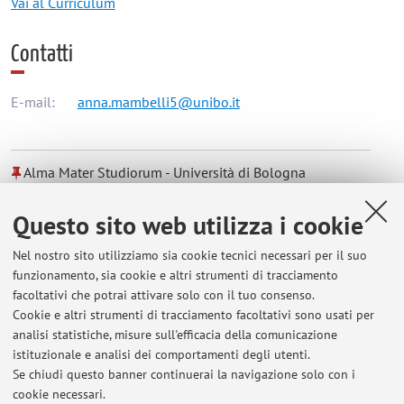
Vai al Curriculum
Contatti
E-mail:
anna.mambelli5@unibo.it
Alma Mater Studiorum - Università di Bologna
Via Zamboni 33, Bologna -
Vai alla mappa
Questo sito web utilizza i cookie
Orario di ricevimento
Nel nostro sito utilizziamo sia cookie tecnici necessari per il suo
funzionamento, sia cookie e altri strumenti di tracciamento
facoltativi che potrai attivare solo con il tuo consenso.
Il ricevimento avrà luogo in presenza o in forma telematica,
Cookie e altri strumenti di tracciamento facoltativi sono usati per
previo appuntamento
da concordare tramite e-mail.
analisi statistiche, misure sull'efficacia della comunicazione
Si vedano comunque aggiornamenti nella sezione
news
sul
istituzionale e analisi dei comportamenti degli utenti.
sito.
Se chiudi questo banner continuerai la navigazione solo con i
cookie necessari.