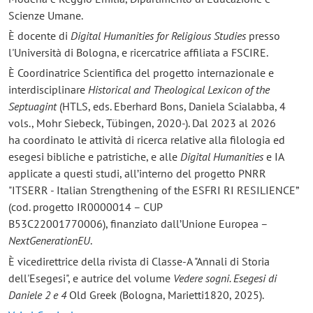
Scienze Umane.
È docente di
Digital Humanities for Religious Studies
presso
l'Università di Bologna, e ricercatrice affiliata a FSCIRE.
È Coordinatrice Scientifica del progetto internazionale e
interdisciplinare
Historical and Theological Lexicon of the
Septuagint
(HTLS, eds. Eberhard Bons, Daniela Scialabba, 4
vols., Mohr Siebeck, Tübingen, 2020-). Dal 2023 al 2026
ha coordinato le attività di ricerca relative alla filologia ed
esegesi bibliche e patristiche, e alle
Digital Humanities
e
IA
applicate a questi studi, all’interno del progetto PNRR
"ITSERR - Italian Strengthening of the ESFRI RI RESILIENCE”
(cod. progetto IR0000014 – CUP
B53C22001770006), finanziato dall’Unione Europea –
NextGenerationEU
.
È vicedirettrice della rivista di Classe-A "Annali di Storia
dell'Esegesi", e autrice del volume
Vedere sogni. Esegesi di
Daniele 2 e 4
Old Greek (Bologna, Marietti1820, 2025).