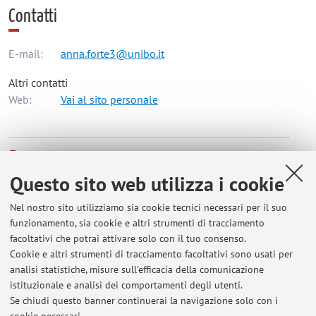
Contatti
E-mail:
anna.forte3@unibo.it
Altri contatti
Web:
Vai al sito personale
Dipartimento di Ingegneria Civile, Chimica, Ambientale e
dei Materiali
Questo sito web utilizza i cookie
Viale del Risorgimento 2, Bologna -
Vai alla mappa
Nel nostro sito utilizziamo sia cookie tecnici necessari per il suo
funzionamento, sia cookie e altri strumenti di tracciamento
Risorse in rete
facoltativi che potrai attivare solo con il tuo consenso.
Cookie e altri strumenti di tracciamento facoltativi sono usati per
ORCID
analisi statistiche, misure sull'efficacia della comunicazione
istituzionale e analisi dei comportamenti degli utenti.
Se chiudi questo banner continuerai la navigazione solo con i